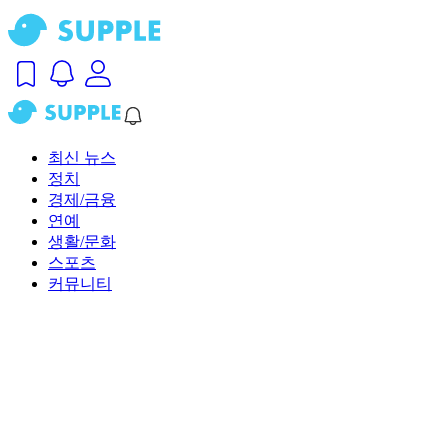
최신 뉴스
정치
경제/금융
연예
생활/문화
스포츠
커뮤니티