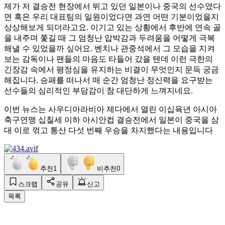
제가 저 결승전 현장에서 뛰고 있던 일본이나 중국의 선수였다
면 혹은 우리 대표팀의 일원이었다면 과연 어떤 기분이었을지
상상해보게 되더라고요. 이기고 있는 상황에서 후반에 연속 골
을 내주며 쫓길 때 그 엄청난 압박감과 두려움을 어떻게 극복
해낼 수 있었을까 싶어요. 벤치나 관중석에서 그 모습을 지켜
보는 감독이나 팬들의 마음도 타들어 갔을 텐데 이런 극한의
긴장감 속에서 평정심을 유지하는 비결이 무엇인지 문득 궁금
해집니다. 승패를 떠나서 매 순간 엄청난 정신력을 요구받는
선수들의 심리적인 부담감이 참 대단하게 느껴지네요.
이번 뉴스는 사우디아라비아 제다에서 열린 이십육년 아시아
축구연맹 십칠세 이하 아시안컵 결승전에서 일본이 중국을 삼
대 이로 꺾고 통산 다섯 번째 우승을 차지했다는 내용입니다
추천
1
비추천
0
스크랩
공유
신고
목록