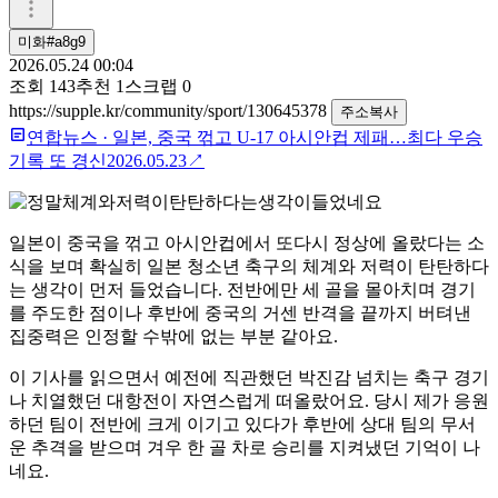
미화#a8g9
2026.05.24 00:04
조회
143
추천
1
스크랩
0
https://supple.kr/community/sport/130645378
주소복사
연합뉴스
·
일본, 중국 꺾고 U-17 아시안컵 제패…최다 우승
기록 또 경신
2026.05.23
↗
일본이 중국을 꺾고 아시안컵에서 또다시 정상에 올랐다는 소
식을 보며 확실히 일본 청소년 축구의 체계와 저력이 탄탄하다
는 생각이 먼저 들었습니다. 전반에만 세 골을 몰아치며 경기
를 주도한 점이나 후반에 중국의 거센 반격을 끝까지 버텨낸
집중력은 인정할 수밖에 없는 부분 같아요.
이 기사를 읽으면서 예전에 직관했던 박진감 넘치는 축구 경기
나 치열했던 대항전이 자연스럽게 떠올랐어요. 당시 제가 응원
하던 팀이 전반에 크게 이기고 있다가 후반에 상대 팀의 무서
운 추격을 받으며 겨우 한 골 차로 승리를 지켜냈던 기억이 나
네요.