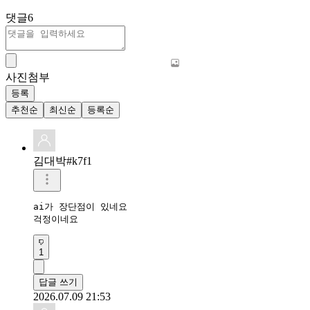
댓글
6
사진첨부
등록
추천순
최신순
등록순
김대박#k7f1
ai가 장단점이 있네요

걱정이네요
1
답글 쓰기
2026.07.09 21:53