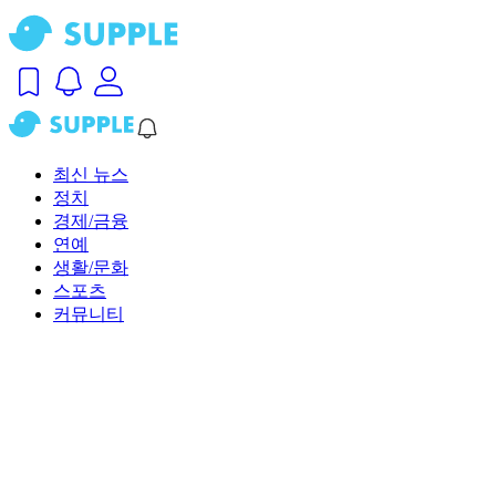
최신 뉴스
정치
경제/금융
연예
생활/문화
스포츠
커뮤니티