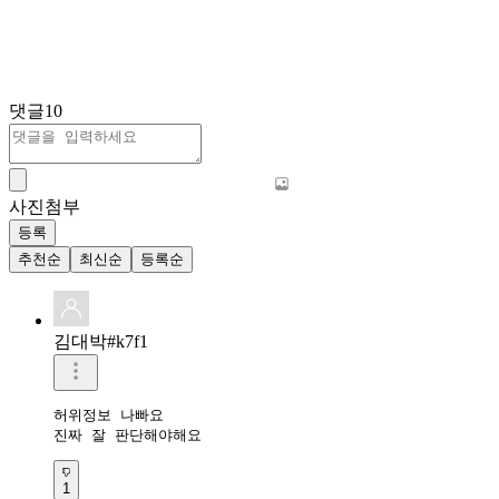
댓글
10
사진첨부
등록
추천순
최신순
등록순
김대박#k7f1
허위정보 나빠요

진짜 잘 판단해야해요
1