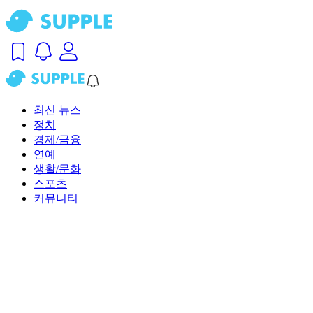
최신 뉴스
정치
경제/금융
연예
생활/문화
스포츠
커뮤니티