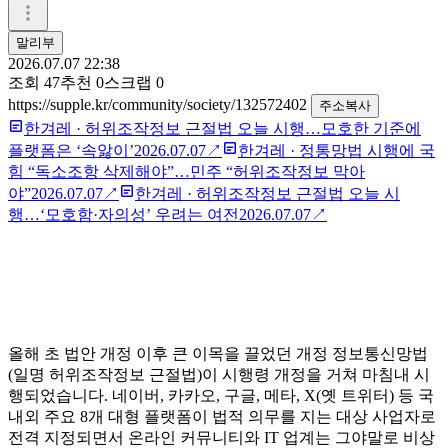
말리부
2026.07.07 22:38
조회
47
추천
0
스크랩
0
https://supple.kr/community/society/132572402
주소복사
한겨레
·
허위조작정보 근절법 오늘 시행…모호한 기준에
플랫폼은 ‘속앓이’
2026.07.07
↗
한겨레
·
정통망법 시행에 국
힘 “독소조항 삭제해야”…민주 “허위조작정보 막아
야”
2026.07.07
↗
한겨레
·
허위조작정보 근절법 오늘 시
행…‘모호함·자의성’ 우려는 여전
2026.07.07
↗
올해 초 법안 개정 이후 큰 이목을 끌었던 개정 정보통신망법
(일명 허위조작정보 근절법)이 시행령 개정을 거쳐 마침내 시
행되었습니다. 네이버, 카카오, 구글, 메타, X(옛 트위터) 등 국
내외 주요 8개 대형 플랫폼이 법적 의무를 지는 대상 사업자로
전격 지정되면서 온라인 커뮤니티와 IT 업계는 그야말로 비상