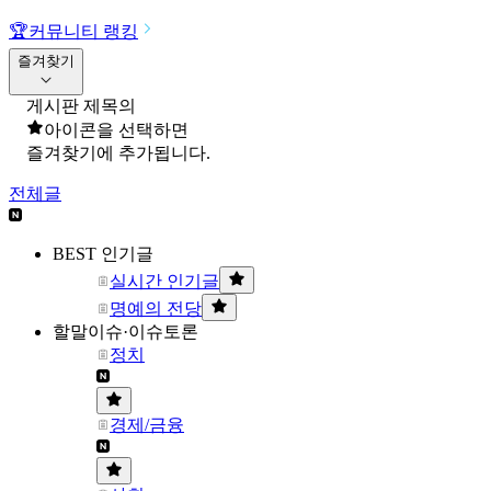
🏆
커뮤니티 랭킹
즐겨찾기
게시판 제목의
아이콘을 선택하면
즐겨찾기에 추가됩니다.
전체글
BEST 인기글
실시간 인기글
명예의 전당
할말이슈·이슈토론
정치
경제/금융