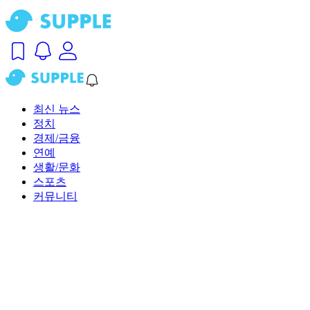
최신 뉴스
정치
경제/금융
연예
생활/문화
스포츠
커뮤니티