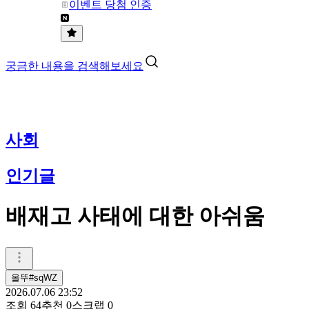
이벤트 당첨 인증
궁금한 내용을 검색해보세요
사회
인기글
배재고 사태에 대한 아쉬움
올뚜#sqWZ
2026.07.06 23:52
조회
64
추천
0
스크랩
0