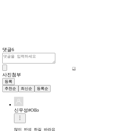
댓글
6
사진첨부
등록
추천순
최신순
등록순
신우성#OlIo
많이 반성 하길 바라요