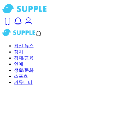
최신 뉴스
정치
경제/금융
연예
생활/문화
스포츠
커뮤니티