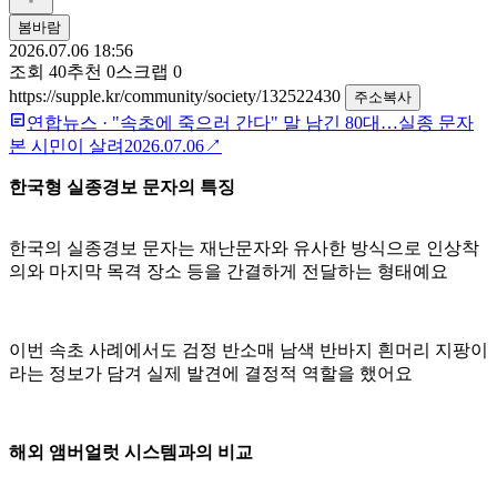
봄바람
2026.07.06 18:56
조회
40
추천
0
스크랩
0
https://supple.kr/community/society/132522430
주소복사
연합뉴스
·
"속초에 죽으러 간다" 말 남긴 80대…실종 문자
본 시민이 살려
2026.07.06
↗
한국형 실종경보 문자의 특징
한국의 실종경보 문자는 재난문자와 유사한 방식으로 인상착
의와 마지막 목격 장소 등을 간결하게 전달하는 형태예요
이번 속초 사례에서도 검정 반소매 남색 반바지 흰머리 지팡이
라는 정보가 담겨 실제 발견에 결정적 역할을 했어요
해외 앰버얼럿 시스템과의 비교