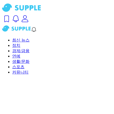
최신 뉴스
정치
경제/금융
연예
생활/문화
스포츠
커뮤니티