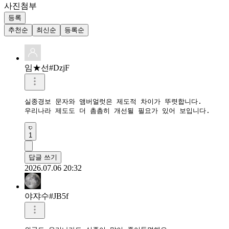
사진첨부
등록
추천순
최신순
등록순
임★선#DzjF
실종경보 문자와 앰버얼럿은 제도적 차이가 뚜렷합니다.

우리나라 제도도 더 촘촘히 개선될 필요가 있어 보입니다.
1
답글 쓰기
2026.07.06 20:32
야쟈수#JB5f