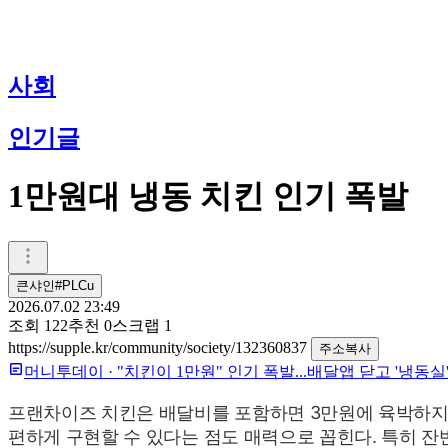
사회
인기글
1만원대 냉동 치킨 인기 폭발
큰샤인#PLCu
2026.07.02 23:49
조회
122
추천
0
스크랩
1
https://supple.kr/community/society/132360837
주소복사
머니투데이
·
"치킨이 1만원" 인기 폭발...배달앱 닫고 '냉동실
프랜차이즈 치킨은 배달비를 포함하면 3만원에 육박하지만
편하게 구현할 수 있다는 점도 매력으로 꼽힌다. 특히 잔