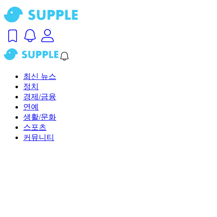
최신 뉴스
정치
경제/금융
연예
생활/문화
스포츠
커뮤니티