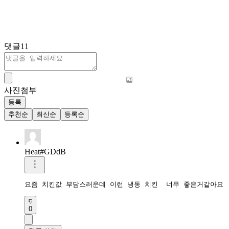
댓글
11
사진첨부
등록
추천순
최신순
등록순
Heat#GDdB
요즘 치킨값 부담스러운데 이런 냉동 치킨  너무 좋은거같아요 
0