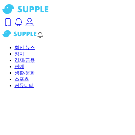
최신 뉴스
정치
경제/금융
연예
생활/문화
스포츠
커뮤니티