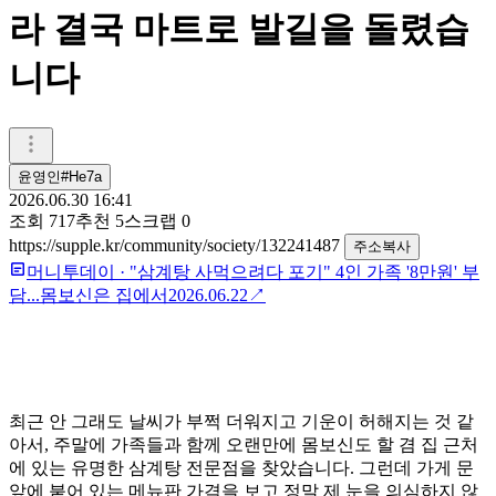
라 결국 마트로 발길을 돌렸습
니다
윤영인#He7a
2026.06.30 16:41
조회
717
추천
5
스크랩
0
https://supple.kr/community/society/132241487
주소복사
머니투데이
·
"삼계탕 사먹으려다 포기" 4인 가족 '8만원' 부
담...몸보신은 집에서
2026.06.22
↗
최근 안 그래도 날씨가 부쩍 더워지고 기운이 허해지는 것 같
아서, 주말에 가족들과 함께 오랜만에 몸보신도 할 겸 집 근처
에 있는 유명한 삼계탕 전문점을 찾았습니다. 그런데 가게 문
앞에 붙어 있는 메뉴판 가격을 보고 정말 제 눈을 의심하지 않