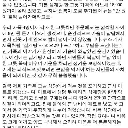
을 수 없었습니다. 기본 삼계탕 한 그릇 가격이 어느새 18,000
원까지 올라 있었고, 낙지나 전복이 조금 추가된 메뉴는 2만 원
이 훌쩍 넘어가더라고요.
​우리 가족 4명이서 각자 한 그릇씩만 주문해도 눈 깜짝할 사이
에 8만 원 돈이 나오게 생겼으니, 순간적으로 가슴이 답답해지
면서 선뜻 가게 안으로 발이 떨어지지 않았습니다. 뉴스 기사
제목처럼 "삼계탕 사 먹으려다 포기"하고 부담을 느낀다는 4
인 가족의 이야기가 완전히 제 가슴에 와닿았던 순간이었습니
다. 예전에는 삼계탕이라고 하면 서민들이 복날에 부담 없이
한 그릇 뚝딱 비우며 기운을 차리던 정겨운 보양식이었는데,
이제는 외식으로 맛보려면 큰맘을 먹어야 하는 서민들의 사치
품이 되어버린 것 같아 무척 씁쓸했습니다.
​결국 저희 가족은 그날 식당에서 먹는 것을 포기하고 근처 마
트로 향했습니다. 마트에서 생닭 두 마리와 삼계탕용 한방 약
재 티백, 그리고 찹쌀을 구매했더니 다 합쳐서 2만 원 안팎으로
해결이 되더라고요. 집에 돌아와 큰 냄비에 재료를 넣고 푹 고
아서 온 가족이 푸짐하게 나누어 먹었습니다. 비록 식당에서
편하게 대접받으며 먹는 맛은 아니었지만, 직접 끓여내니 비용
도 크게 아끼고 양도 넉넉해서 오히려 마음은 더 든든해지는
기분이 들었습니다.