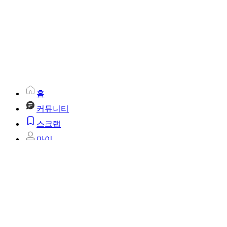
홈
커뮤니티
스크랩
마이
고객센터
cs@suppletogether.com
이메일 문의
평일 10:00 ~ 18:00(점심시간 12:30 ~ 13:30 / 주말,공휴일 제외)
서플 커뮤니티는 통신판매중개자이며 통신판매의 당사자가
아닙니다. 따라서 서플 커뮤니티는 상품 거래정보 및 거래에
대하여 책임을 지지 않습니다.