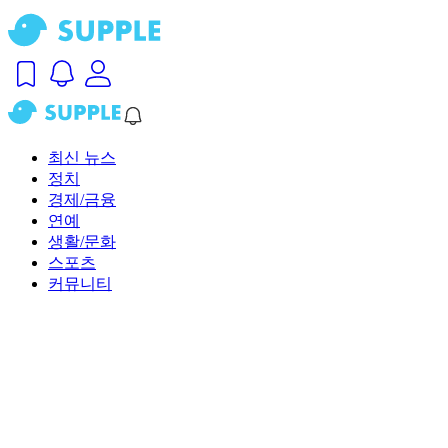
최신 뉴스
정치
경제/금융
연예
생활/문화
스포츠
커뮤니티