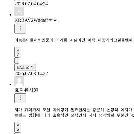
2026.07.04 04:24
KRBAV2W#dtdfㅊㅈ.
이늙은이를어쩌면좋아.애기를.네살이면.아직.아장거리고걸을땐데
7
답글 쓰기
2026.07.03 14:22
효자유치원
저가 카페까지 모델 마케팅이 필요한지는 충분히 논쟁의 여지가 
5