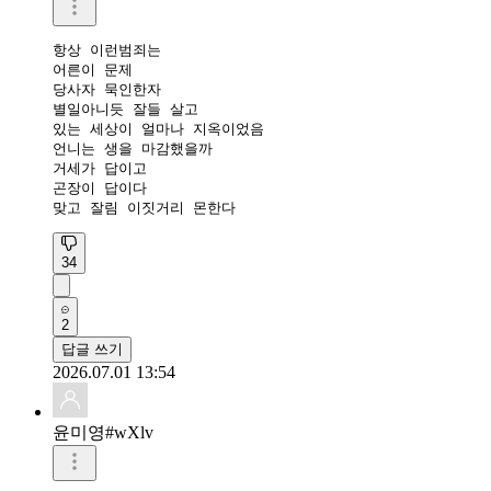
항상 이런범죄는

어른이 문제

당사자 묵인한자

별일아니듯 잘들 살고 

있는 세상이 얼마나 지옥이었음

언니는 생을 마감했을까 

거세가 답이고

곤장이 답이다

맞고 잘림 이짓거리 몬한다
34
2
답글 쓰기
2026.07.01 13:54
윤미영#wXlv