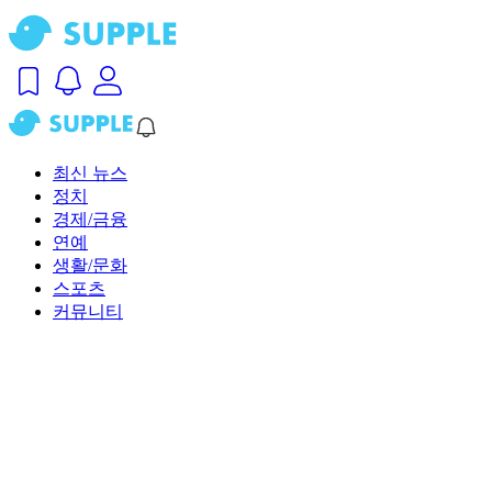
최신 뉴스
정치
경제/금융
연예
생활/문화
스포츠
커뮤니티