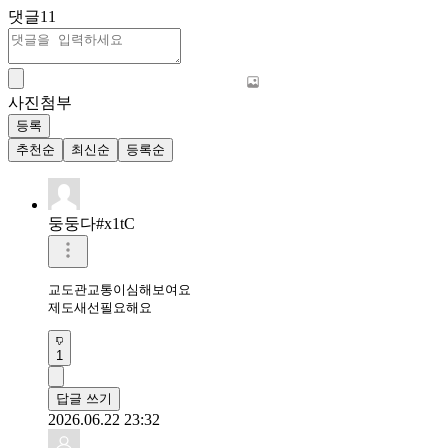
댓글
11
사진첨부
등록
추천순
최신순
등록순
둥둥다#x1tC
교도관교통이심해보여요

제도새선필요해요
1
답글 쓰기
2026.06.22 23:32