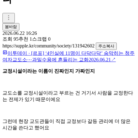
봄바람
2026.06.22 16:26
조회
95
추천
1
스크랩
0
https://supple.kr/community/society/131942602
주소복사
이투데이
·
[르포] ‘4인실에 11명이 다닥다닥’ 숨막히는 청주
여자교도소⋯과밀수용에 흔들리는 교화
2026.06.21
↗
교정시설이라는 이름이 진짜인지 가짜인지
교도소를 교정시설이라고 부르는 건 거기서 사람을 교정한다
는 전제가 있기 때문이에요
그런데 현장 교도관들이 직접 교정보다 갈등 관리에 더 많은
시간을 쓴다고 했어요