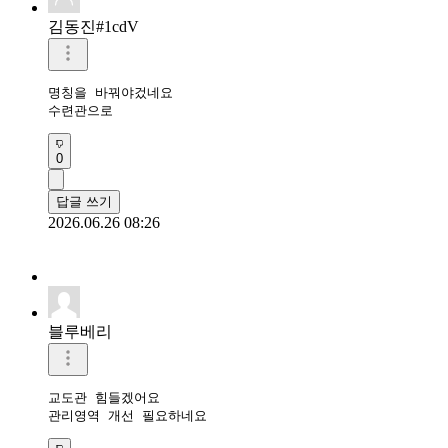
김동진#1cdV
명칭을 바꿔야겄네요

수련관으로
0
답글 쓰기
2026.06.26 08:26
블루베리
교도관 힘들겠어요

관리영역 개선 필요하네요