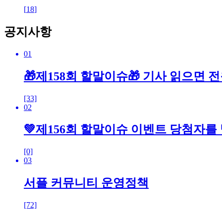
[
18
]
공지사항
01
🎁제158회 할말이슈🎁 기사 읽으면 
[33]
02
💚제156회 할말이슈 이벤트 당첨자를
[0]
03
서플 커뮤니티 운영정책
[72]