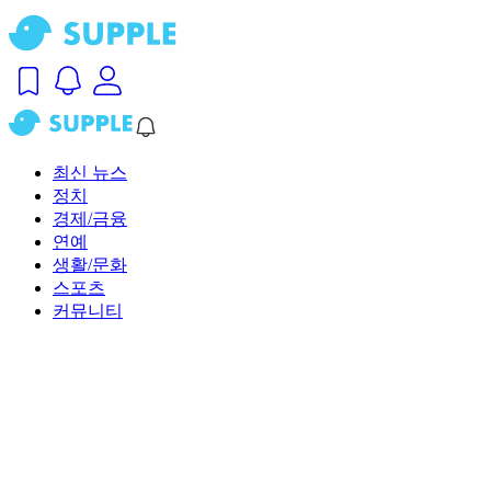
최신 뉴스
정치
경제/금융
연예
생활/문화
스포츠
커뮤니티