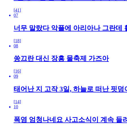
[
41
]
07
너무 말랐다 악플에 아리아나 그란데 
[
18
]
08
쏭끄란 대신 장흥 물축제 가즈아
[
16
]
09
태어난 지 고작 3일, 하늘로 떠난 핏
[
14
]
10
폭염 엄청나네요 사고소식이 계속 들