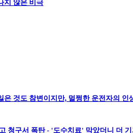
끝나지 않은 비극
잃은 것도 참변이지만, 멀쩡한 운전자의 인
리고 청구서 폭탄 - '도수치료' 막았더니 더