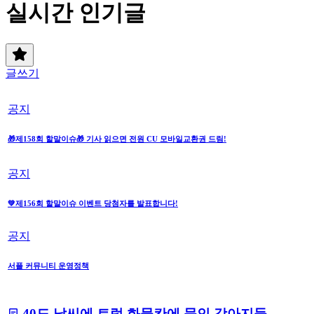
실시간 인기글
글쓰기
공지
🎁제158회 할말이슈🎁 기사 읽으면 전원 CU 모바일교환권 드림!
공지
💚제156회 할말이슈 이벤트 당첨자를 발표합니다!
공지
서플 커뮤니티 운영정책
40도 날씨에 트럭 화물칸에 묶인 강아지들