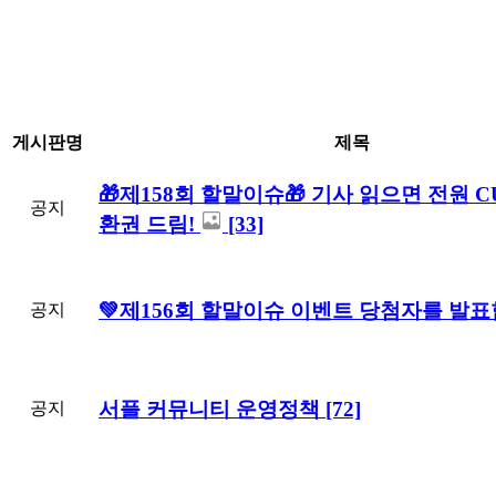
게시판명
제목
🎁제158회 할말이슈🎁 기사 읽으면 전원 
공지
환권 드림!
[33]
💚제156회 할말이슈 이벤트 당첨자를 발표
공지
서플 커뮤니티 운영정책
[72]
공지