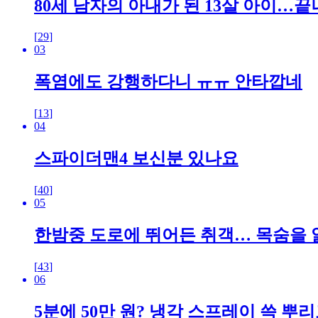
80세 남자의 아내가 된 13살 아이…
[
29
]
03
폭염에도 강행하다니 ㅠㅠ 안타깝네
[
13
]
04
스파이더맨4 보신분 있나요
[
40
]
05
한밤중 도로에 뛰어든 취객… 목숨을 
[
43
]
06
5분에 50만 원? 냉각 스프레이 쓱 뿌