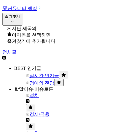
🏆
커뮤니티 랭킹
즐겨찾기
게시판 제목의
아이콘을 선택하면
즐겨찾기에 추가됩니다.
전체글
BEST 인기글
실시간 인기글
명예의 전당
할말이슈·이슈토론
정치
경제/금융