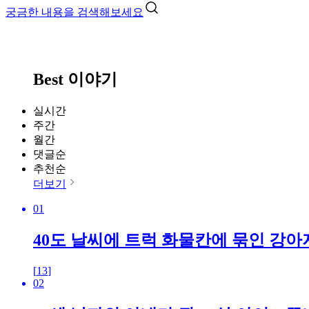
궁금한 내용을 검색해보세요
Best 이야기
실시간
주간
월간
댓글순
추천순
더보기
01
40도 날씨에 트럭 화물칸에 묶인 강아
[
13
]
02