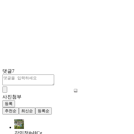
댓글
7
사진첨부
등록
추천순
최신순
등록순
강민정#sHCg