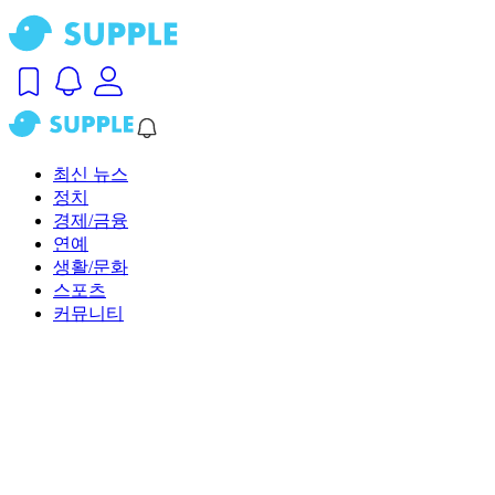
최신 뉴스
정치
경제/금융
연예
생활/문화
스포츠
커뮤니티