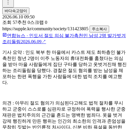
바다속고양이
2026.06.10 09:50
조회
57
추천
0
스크랩
0
https://supple.kr/community/society/131423805
주소복사
연합뉴스
·
인도서 절도 의심 불가촉천민 남성 2명 발가벗겨
조리돌림
2026.06.09
↗
기사 요약 : 인도 북부 한 마을에서 카스트 제도 최하층인 불가
촉천민 청년 2명이 이주 노동자의 휴대전화를 훔쳤다는 의심
을 받아 마을 사람들에게 집단 구타를 당하고 옷벗겨진채 행진
하는 조리돌림을 당했다. 경찰은 절도 혐의를 받는 남성을 체
포하는 한편 폭행을 가한 사람들에 대한 법적 조치를 예고했
다.
의견 : 아무리 절도 혐의가 의심된다고해도 법적 절차를 무시
하고 군중이 스스로를 심판자로 규정하여 폭력을 행사한 군중
재판은 법치주의의 근간을 흔드는 명백한 범죄다. 옷을 벗겨
강제 행진하게 만든 행위는 인간의 최소한의 인격과 존엄성을
무참히 짓밟는 반인륜적 처사이다. 신분 비하 욕설을 동반한