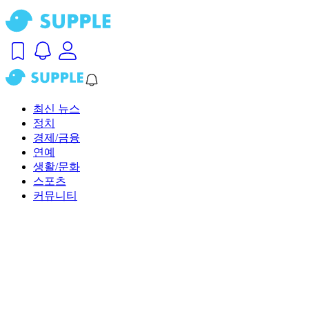
최신 뉴스
정치
경제/금융
연예
생활/문화
스포츠
커뮤니티