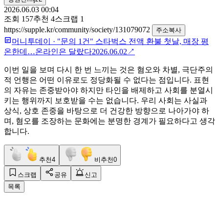
2026.06.03 00:04
조회
157
추천
4
스크랩
1
https://supple.kr/community/society/131079072
주소복사
머니투데이
·
"문의 1건" 스타벅스 전액 환불 첫날, 매장 평
온한데…온라인은 달랐다
2026.06.02
↗
이번 일을 보며 다시 한 번 느끼는 것은 혐오와 차별, 극단주의
적 언행은 어떤 이유로도 정당화될 수 없다는 점입니다. 표현
의 자유는 존중받아야 하지만 타인을 배제하고 사회를 분열시
키는 행위까지 보호받을 수는 없습니다. 우리 사회는 사실과
상식, 상호 존중을 바탕으로 더 건강한 방향으로 나아가야 하
며, 혐오를 조장하는 문화에는 분명한 경계가 필요하다고 생각
합니다.
추천
4
비추천
0
스크랩
공유
신고
목록