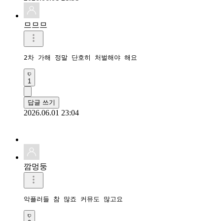
므므므
2차 가해 정말 단호히 처벌해야 해요 
1
답글 쓰기
2026.06.01 23:04
깜멍둥
악플러들 참 많죠 커뮤도 많고요