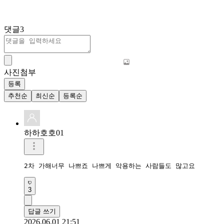
댓글
3
사진첨부
등록
추천순
최신순
등록순
하하호호01
2차 가해너무 나쁘죠 나쁘게 악용하는 사람들도 많고요
3
답글 쓰기
2026.06.01 21:51