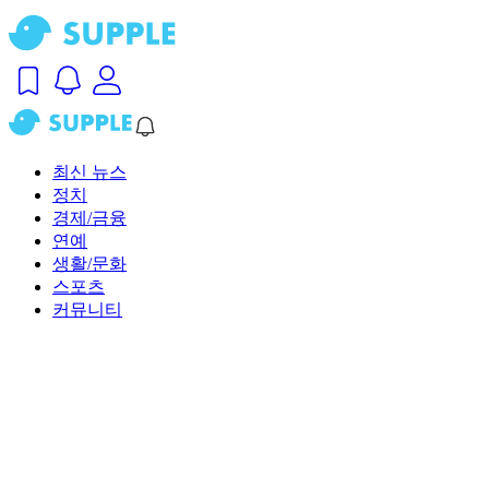
최신 뉴스
정치
경제/금융
연예
생활/문화
스포츠
커뮤니티