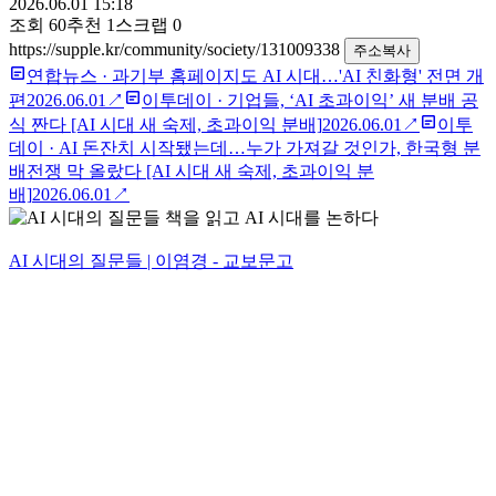
2026.06.01 15:18
조회
60
추천
1
스크랩
0
https://supple.kr/community/society/131009338
주소복사
연합뉴스
·
과기부 홈페이지도 AI 시대…'AI 친화형' 전면 개
편
2026.06.01
↗
이투데이
·
기업들, ‘AI 초과이익’ 새 분배 공
식 짠다 [AI 시대 새 숙제, 초과이익 분배]
2026.06.01
↗
이투
데이
·
AI 돈잔치 시작됐는데…누가 가져갈 것인가, 한국형 분
배전쟁 막 올랐다 [AI 시대 새 숙제, 초과이익 분
배]
2026.06.01
↗
AI 시대의 질문들 | 이염경 - 교보문고