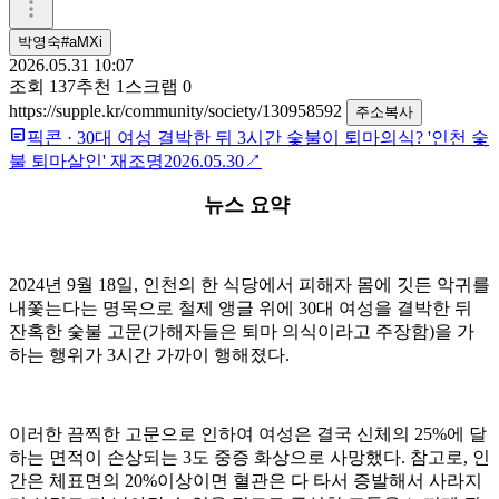
박영숙#aMXi
2026.05.31 10:07
조회
137
추천
1
스크랩
0
https://supple.kr/community/society/130958592
주소복사
픽콘
·
30대 여성 결박한 뒤 3시간 숯불이 퇴마의식? '인천 숯
불 퇴마살인' 재조명
2026.05.30
↗
뉴스 요약
2024년 9월 18일, 인천의 한 식당에서 피해자 몸에 깃든 악귀를
내쫓는다는 명목으로 철제 앵글 위에 30대 여성을 결박한 뒤
잔혹한 숯불 고문(가해자들은 퇴마 의식이라고 주장함)을 가
하는 행위가 3시간 가까이 행해졌다.
이러한 끔찍한 고문으로 인하여 여성은 결국 신체의 25%에 달
하는 면적이 손상되는 3도 중증 화상으로 사망했다. 참고로, 인
간은 체표면의 20%이상이면 혈관은 다 타서 증발해서 사라지