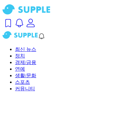
최신 뉴스
정치
경제/금융
연예
생활/문화
스포츠
커뮤니티