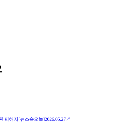
요
능된 피해자[뉴스속오늘]
2026.05.27
↗