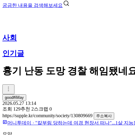
궁금한 내용을 검색해보세요
사회
인기글
흉기 난동 도망 경찰 해임됐네
good#iMay
2026.05.27 13:14
조회
129
추천
2
스크랩
0
https://supple.kr/community/society/130809669
주소복사
머니투데이
·
"칼부림 당하는데 여경 현장서 떠나"...1살 지
요약 ㅡ