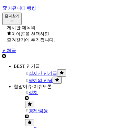
🏆
커뮤니티 랭킹
즐겨찾기
게시판 제목의
아이콘을 선택하면
즐겨찾기에 추가됩니다.
전체글
BEST 인기글
실시간 인기글
명예의 전당
할말이슈·이슈토론
정치
경제/금융