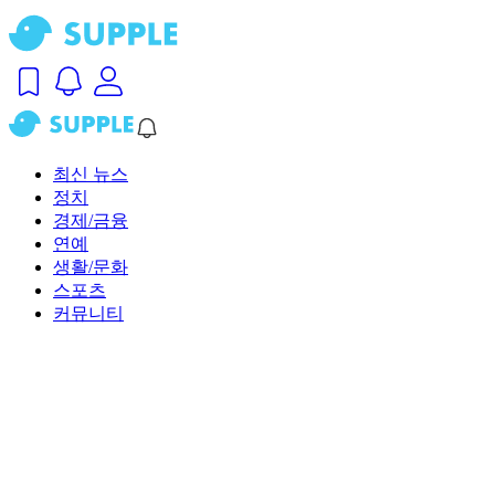
최신 뉴스
정치
경제/금융
연예
생활/문화
스포츠
커뮤니티