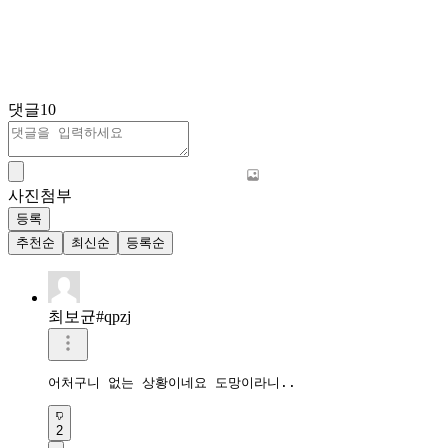
댓글
10
사진첨부
등록
추천순
최신순
등록순
최보균#qpzj
어처구니 없는 상황이네요 도망이라니..
2