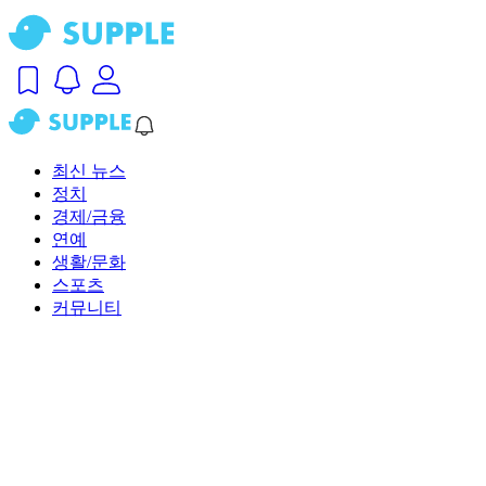
최신 뉴스
정치
경제/금융
연예
생활/문화
스포츠
커뮤니티