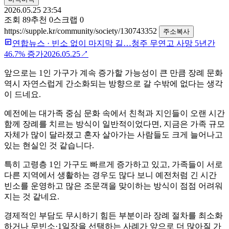
2026.05.25 23:54
조회
89
추천
0
스크랩
0
https://supple.kr/community/society/130743352
주소복사
연합뉴스
·
빈소 없이 마지막 길…청주 무연고 사망 5년간
46.7% 증가
2026.05.25
↗
앞으로는 1인 가구가 계속 증가할 가능성이 큰 만큼 장례 문화
역시 자연스럽게 간소화되는 방향으로 갈 수밖에 없다는 생각
이 드네요.
예전에는 대가족 중심 문화 속에서 친척과 지인들이 오랜 시간
함께 장례를 치르는 방식이 일반적이었다면, 지금은 가족 규모
자체가 많이 달라졌고 혼자 살아가는 사람들도 크게 늘어나고
있는 현실인 것 같습니다.
특히 고령층 1인 가구도 빠르게 증가하고 있고, 가족들이 서로
다른 지역에서 생활하는 경우도 많다 보니 예전처럼 긴 시간
빈소를 운영하고 많은 조문객을 맞이하는 방식이 점점 어려워
지는 것 같네요.
경제적인 부담도 무시하기 힘든 부분이라 장례 절차를 최소화
하거나 무빈소·1일장을 선택하는 사례가 앞으로 더 많아질 가