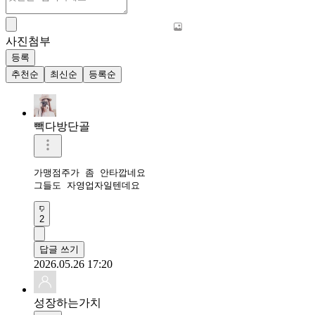
사진첨부
등록
추천순
최신순
등록순
빽다방단골
가맹점주가 좀 안타깝네요

그들도 자영업자일텐데요
2
답글 쓰기
2026.05.26 17:20
성장하는가치