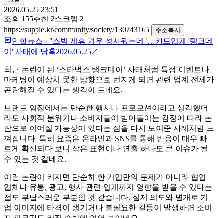
2026.05.25 23:51
조회
155
추천
2
스크랩
2
https://supple.kr/community/society/130743165
주소복사
연합뉴스
·
"스벅 제휴 겨우 성사됐는데"…카드업계 '탱크데
이' 사태에 당혹
2026.05.25
↗
최근 논란이 된 ‘스타벅스 탱크데이’ 사태처럼 특정 이벤트나
마케팅이 예상치 못한 방향으로 번지게 되면 관련 업계 전체가
곤란해질 수 있다는 생각이 드네요.
브랜드 입장에서는 단순한 행사나 프로모션이라고 생각했더
라도 사회적 분위기나 소비자들이 받아들이는 감정에 따라 논
란으로 이어질 가능성이 있다는 점을 다시 보여준 사례처럼 느
껴집니다. 특히 요즘은 온라인과 SNS를 통해 반응이 매우 빠
르게 확산되다 보니 작은 표현이나 연출 하나도 큰 이슈가 될
수 있는 것 같네요.
이런 논란이 커지면 단순히 한 기업만의 문제가 아니라 협업
업체나 유통, 광고, 행사 관련 업계까지 영향을 받을 수 있다는
점도 부담스러운 부분인 것 같습니다. 실제 의도와 별개로 기
업 이미지에 타격이 생기거나 불필요한 갈등이 발생하면 소비
자 피로감도 커질 수밖에 없어 보이네요.