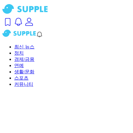
최신 뉴스
정치
경제/금융
연예
생활/문화
스포츠
커뮤니티