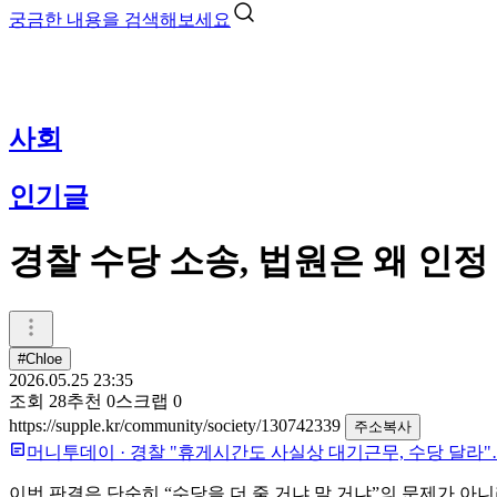
궁금한 내용을 검색해보세요
사회
인기글
경찰 수당 소송, 법원은 왜 인정
#Chloe
2026.05.25 23:35
조회
28
추천
0
스크랩
0
https://supple.kr/community/society/130742339
주소복사
머니투데이
·
경찰 "휴게시간도 사실상 대기근무, 수당 달라"
이번 판결은 단순히 “수당을 더 줄 거냐 말 거냐”의 문제가 아니