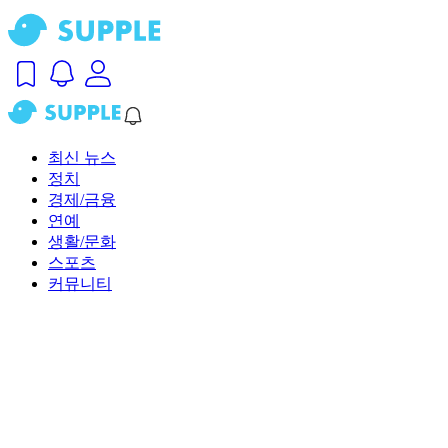
최신 뉴스
정치
경제/금융
연예
생활/문화
스포츠
커뮤니티