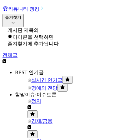
🏆
커뮤니티 랭킹
즐겨찾기
게시판 제목의
아이콘을 선택하면
즐겨찾기에 추가됩니다.
전체글
BEST 인기글
실시간 인기글
명예의 전당
할말이슈·이슈토론
정치
경제/금융