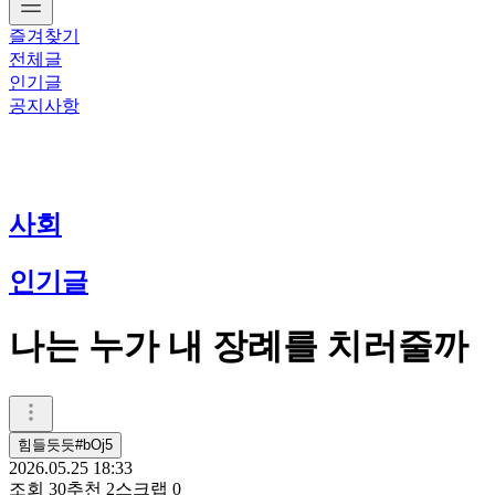
즐겨찾기
전체글
인기글
공지사항
사회
인기글
나는 누가 내 장례를 치러줄까
힘들듯듯#bOj5
2026.05.25 18:33
조회
30
추천
2
스크랩
0