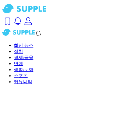
최신 뉴스
정치
경제/금융
연예
생활/문화
스포츠
커뮤니티