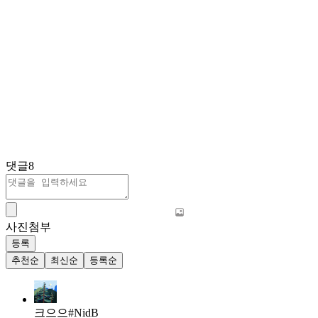
댓글
8
사진첨부
등록
추천순
최신순
등록순
크으으#NidB