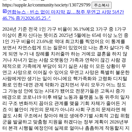
https://supple.kr/community/society/130729799
주소복사
연합뉴스
·
빈소 없이 마지막 길…청주 무연고 사망 5년간
46.7% 증가
2026.05.25
↗
2024년 기준 전국 1인 가구 비율이 36.1%예요 3가구 중 1가구
이상이 혼자 산다는 뜻이죠 2025년 5월에는 65세 이상 노인 중
1인 가구 비율이 23.6%로 역대 최고치를 찍었어요 이 통계를
보면서 자연스럽게 드는 질문이 있었어요 나는 혼자 살다가 죽
게 되면 누가 내 장례를 치러줄까 하는 거예요 결혼을 하지 않
거나 자녀가 없는 사람 오랫동안 가족과 연락이 끊긴 사람 경
제적으로 가족에게 부담이 되기 싫은 사람 이 모든 상황이 무
연고 사망으로 이어질 수 있어요 무연고 사망은 특별히 불운한
사람에게만 생기는 일이 아니에요 핵가족화와 고령화 디지털
화로 인한 대면 관계 약화가 겹치면서 우리 모두가 어느 정도
그 가능성 안에 있는 시대가 됐어요 전문가들은 고독사 증가
배경으로 코로나19 이후 배달 노동과 플랫폼 노동 위주의 일자
리 구조 변화까지 꼽아요 관계를 맺을 기회 자체가 줄어든 거
죠 이 불안이 개인의 문제가 아니라 사회 구조의 문제라면 해
결도 사회 구조에서 찾아야 해요 생애주기별 사회적 고립 위험
군을 발굴하고 맞춤형 지원을 하겠다는 정부 계획이 2026년부
터 본격 시행될 예정인데 실제로 얼마나 촘촘하게 작동할지 지