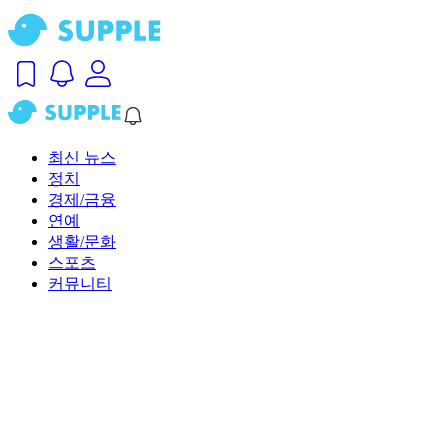
최신 뉴스
정치
경제/금융
연예
생활/문화
스포츠
커뮤니티