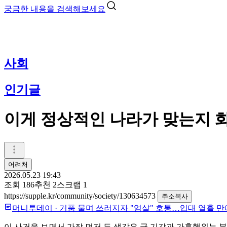
궁금한 내용을 검색해보세요
사회
인기글
이게 정상적인 나라가 맞는지 
어려처
2026.05.23 19:43
조회
186
추천
2
스크랩
1
https://supple.kr/community/society/130634573
주소복사
머니투데이
·
거품 물며 쓰러지자 "엄살" 호통…입대 열흘 만
이 사건을 보면서 가장 먼저 든 생각은 군 기강과 가혹행위는 