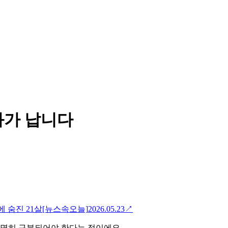
화가 납니다
에 숨진 21살[뉴스속오늘]
2026.05.23
↗
분명히 구분되어야 한다는 점이에요.