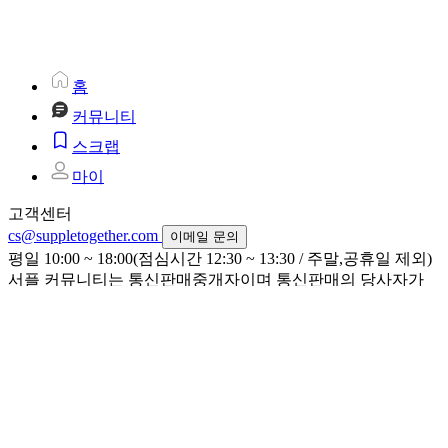
홈
커뮤니티
스크랩
마이
고객센터
cs@suppletogether.com
이메일 문의
평일 10:00 ~ 18:00(점심시간 12:30 ~ 13:30 / 주말,공휴일 제외)
서플 커뮤니티는 통신판매중개자이며 통신판매의 당사자가
아닙니다. 따라서 서플 커뮤니티는 상품 거래정보 및 거래에
대하여 책임을 지지 않습니다.
이용약관
개인정보처리방침
서비스 피드백
대표이사 : 송승근
사업자 등록번호 : 476-88-03008
서울특별시