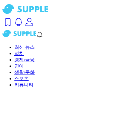
최신 뉴스
정치
경제/금융
연예
생활/문화
스포츠
커뮤니티