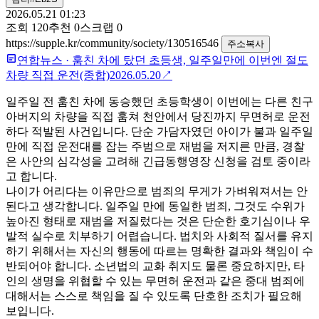
2026.05.21 01:23
조회
120
추천
0
스크랩
0
https://supple.kr/community/society/130516546
주소복사
연합뉴스
·
훔친 차에 탔던 초등생, 일주일만에 이번엔 절도
차량 직접 운전(종합)
2026.05.20
↗
일주일 전 훔친 차에 동승했던 초등학생이 이번에는 다른 친구
아버지의 차량을 직접 훔쳐 천안에서 당진까지 무면허로 운전
하다 적발된 사건입니다. 단순 가담자였던 아이가 불과 일주일
만에 직접 운전대를 잡는 주범으로 재범을 저지른 만큼, 경찰
은 사안의 심각성을 고려해 긴급동행영장 신청을 검토 중이라
고 합니다.
나이가 어리다는 이유만으로 범죄의 무게가 가벼워져서는 안
된다고 생각합니다. 일주일 만에 동일한 범죄, 그것도 수위가
높아진 형태로 재범을 저질렀다는 것은 단순한 호기심이나 우
발적 실수로 치부하기 어렵습니다. 법치와 사회적 질서를 유지
하기 위해서는 자신의 행동에 따르는 명확한 결과와 책임이 수
반되어야 합니다. 소년법의 교화 취지도 물론 중요하지만, 타
인의 생명을 위협할 수 있는 무면허 운전과 같은 중대 범죄에
대해서는 스스로 책임을 질 수 있도록 단호한 조치가 필요해
보입니다.