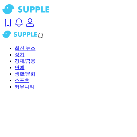
최신 뉴스
정치
경제/금융
연예
생활/문화
스포츠
커뮤니티