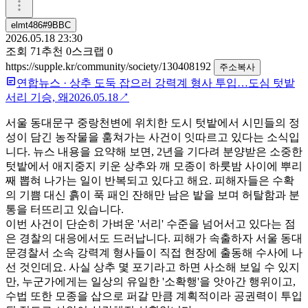
elmt486#9BBC
2026.05.18 23:30
조회
71
추천
0
스크랩
0
https://supple.kr/community/society/130408192
주소복사
연합뉴스
·
상추 도둑 잡으러 강력계 형사 투입…도심 텃밭
서리 기승, 왜
2026.05.18
↗
서울 동대문구 중랑천변에 위치한 도시 텃밭에서 시민들의 정
성이 담긴 농작물을 훔쳐가는 사건이 잇따르고 있다는 소식입
니다. 뉴스 내용을 요약해 보면, 2년을 기다려 분양받은 소중한
텃밭에서 애지중지 키운 상추와 깨 모종이 하룻밤 사이에 뿌리
째 뽑혀 나가는 일이 반복되고 있다고 해요. 피해자들은 수확
의 기쁨 대신 흙이 푹 패인 잔해만 남은 밭을 보며 허탈함과 분
통을 터뜨리고 있습니다.
이번 사건이 단순히 가벼운 '서리' 수준을 넘어서고 있다는 점
은 경찰의 대응에서도 드러납니다. 피해가 속출하자 서울 동대
문경찰서 소속 강력계 형사들이 직접 현장에 출동해 수사에 나
선 것인데요. 사실 상추 몇 포기라고 하면 사소해 보일 수 있지
만, 누군가에게는 일상의 유일한 '소확행'을 앗아간 행위이고,
수법 또한 모종을 삽으로 퍼갈 만큼 계획적이라 공권력이 투입