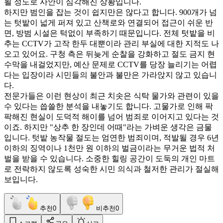
될 정도로 사안이 심각해진 상황입니다.
하지만 범인을 잡는 것이 쉽지만은 않다고 합니다. 900개가 넘
는 텃밭이 넓게 퍼져 있고 산책로와 연결되어 접근이 쉬운 반
면, 방범 시설은 턱없이 부족하기 때문입니다. 전체 텃밭을 비
추는 CCTV가 고작 한두 대뿐이라 관리 부실에 대한 지적도 나
오고 있어요. 구청 측은 뒤늦게 순찰을 강화하고 절도 금지 현
수막을 내걸었지만, 예산 문제로 CCTV를 당장 늘리기는 어렵
다는 입장이라 시민들의 불안과 불만은 가라앉지 않고 있습니
다.
전문가들은 이런 현상이 최근 치솟은 식탁 물가와 관련이 있을
수 있다는 씁쓸한 분석을 내놓기도 합니다. 고물가로 인해 팍
팍해진 현실이 도덕적 해이를 넘어 범죄로 이어지고 있다는 것
이죠. 하지만 "상추 한 장인데 어때"라는 가벼운 생각은 금물
입니다. 텃밭 농작물 절도는 엄연한 범죄이며, 적발될 경우 6년
이하의 징역이나 1천만 원 이하의 벌금이라는 무거운 법적 처
벌을 받을 수 있습니다. 소중한 힐링 공간이 도둑의 개인 마트
로 전락하지 않도록 성숙한 시민 의식과 철저한 관리가 절실해
보입니다.
추천
0
비추천
0