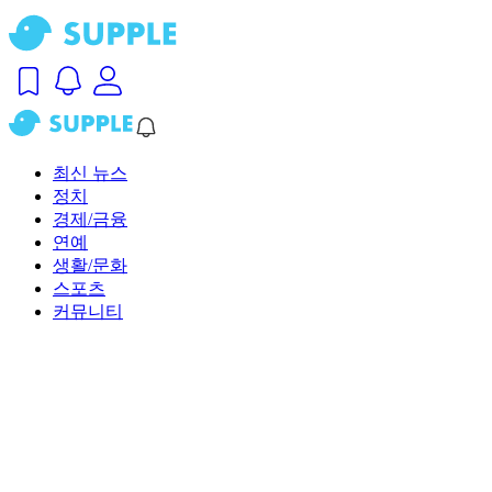
최신 뉴스
정치
경제/금융
연예
생활/문화
스포츠
커뮤니티