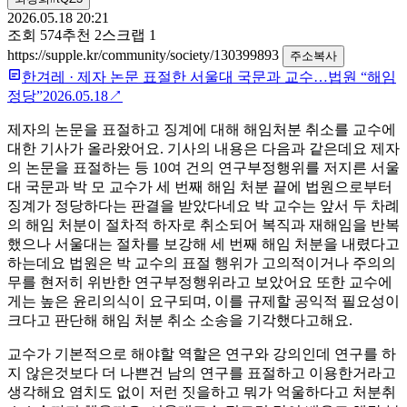
2026.05.18 20:21
조회
574
추천
2
스크랩
1
https://supple.kr/community/society/130399893
주소복사
한겨레
·
제자 논문 표절한 서울대 국문과 교수…법원 “해임
정당”
2026.05.18
↗
제자의 논문을 표절하고 징계에 대해 해임처분 취소를 교수에
대한 기사가 올라왔어요. 기사의 내용은 다음과 같은데요 제자
의 논문을 표절하는 등 10여 건의 연구부정행위를 저지른 서울
대 국문과 박 모 교수가 세 번째 해임 처분 끝에 법원으로부터
징계가 정당하다는 판결을 받았다네요 박 교수는 앞서 두 차례
의 해임 처분이 절차적 하자로 취소되어 복직과 재해임을 반복
했으나 서울대는 절차를 보강해 세 번째 해임 처분을 내렸다고
하는데요 법원은 박 교수의 표절 행위가 고의적이거나 주의의
무를 현저히 위반한 연구부정행위라고 보았어요 또한 교수에
게는 높은 윤리의식이 요구되며, 이를 규제할 공익적 필요성이
크다고 판단해 해임 처분 취소 소송을 기각했다고해요.
교수가 기본적으로 해야할 역할은 연구와 강의인데 연구를 하
지 않은것보다 더 나쁜건 남의 연구를 표절하고 이용한거라고
생각해요 염치도 없이 저런 짓을하고 뭐가 억울하다고 처분취