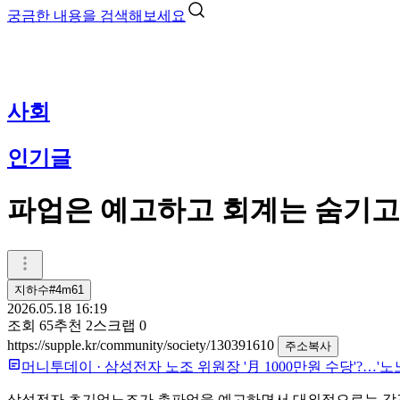
궁금한 내용을 검색해보세요
사회
인기글
파업은 예고하고 회계는 숨기고
지하수#4m61
2026.05.18 16:19
조회
65
추천
2
스크랩
0
https://supple.kr/community/society/130391610
주소복사
머니투데이
·
삼성전자 노조 위원장 '月 1000만원 수당'?…'
삼성전자 초기업노조가 총파업을 예고하면서 대외적으로는 강