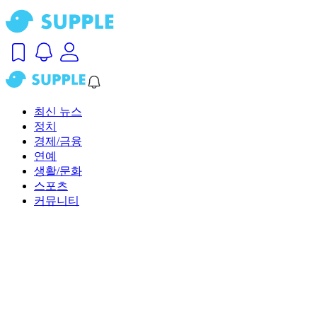
최신 뉴스
정치
경제/금융
연예
생활/문화
스포츠
커뮤니티