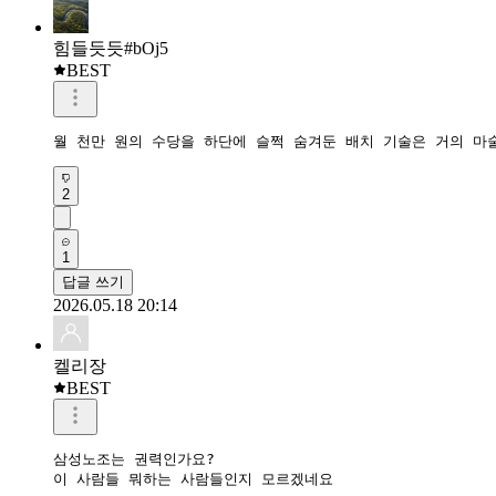
힘들듯듯#bOj5
BEST
월 천만 원의 수당을 하단에 슬쩍 숨겨둔 배치 기술은 거의 마
2
1
답글 쓰기
2026.05.18 20:14
켈리장
BEST
삼성노조는 권력인가요?

이 사람들 뭐하는 사람들인지 모르겠네요