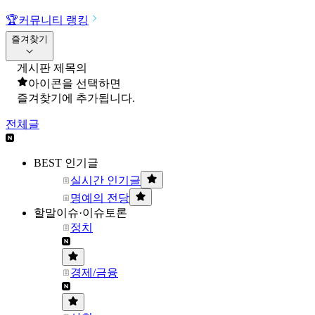
🏆
커뮤니티 랭킹
즐겨찾기
게시판 제목의
아이콘을 선택하면
즐겨찾기에 추가됩니다.
전체글
BEST 인기글
실시간 인기글
명예의 전당
할말이슈·이슈토론
정치
경제/금융