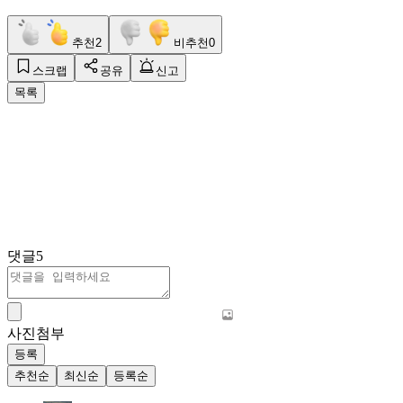
추천
2
비추천
0
스크랩
공유
신고
목록
댓글
5
사진첨부
등록
추천순
최신순
등록순