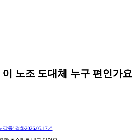
 이 노조 도대체 누구 편인가요
노노갈등' 격화
2026.05.17
↗
경한 목소리를 내고 있어요