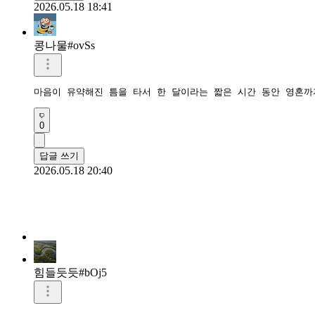
2026.05.18 18:41
콩나물#ovSs
마음이 유약해진 틈을 타서 한 달이라는 짧은 시간 동안 영혼까
0
답글 쓰기
2026.05.18 20:40
힘들듯듯#bOj5