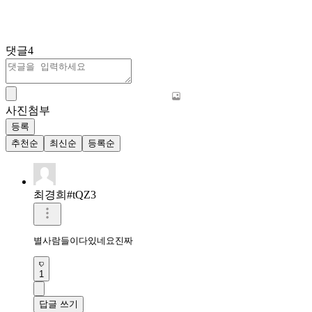
댓글
4
사진첨부
등록
추천순
최신순
등록순
최경희#tQZ3
별사람들이다있네요진짜
1
답글 쓰기