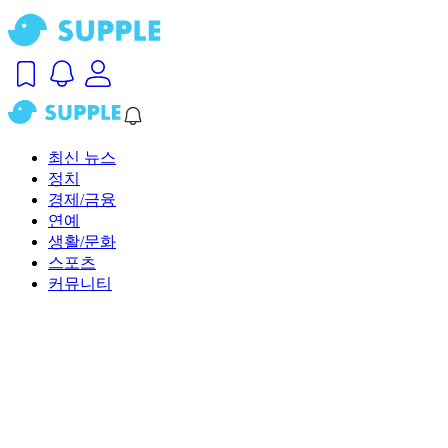
최신 뉴스
정치
경제/금융
연예
생활/문화
스포츠
커뮤니티