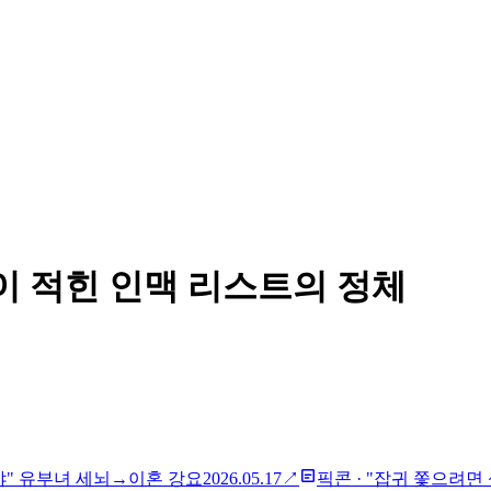
이 적힌 인맥 리스트의 정체
해야" 유부녀 세뇌→이혼 강요
2026.05.17
↗
픽콘
·
"잡귀 쫓으려면