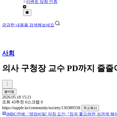
이벤트 당첨 인증
궁금한 내용을 검색해보세요
사회
의사 구청장 교수 PD까지 줄줄
봄바람
2026.05.18 15:21
조회
43
추천
0
스크랩
0
https://supple.kr/community/society/130389558
주소복사
iMBC연예
·
'영업비밀' 자칭 도인, "잡귀 쫓으려면 성관계 