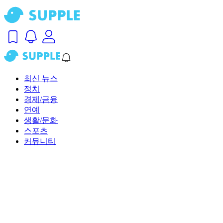
최신 뉴스
정치
경제/금융
연예
생활/문화
스포츠
커뮤니티