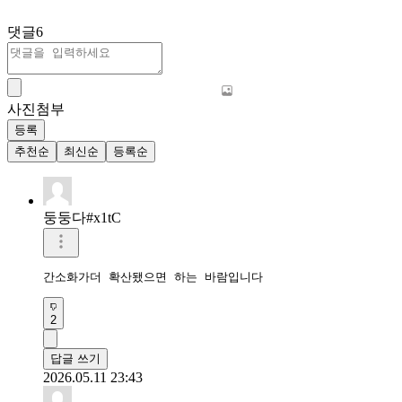
댓글
6
사진첨부
등록
추천순
최신순
등록순
둥둥다#x1tC
간소화가더 확산됐으면 하는 바람입니다
2
답글 쓰기
2026.05.11 23:43