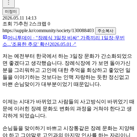
미정미
2026.05.11 14:13
조회
75
추천
2
스크랩
0
https://supple.kr/community/society/130088403
주소복사
머니투데이
·
"장례식 3일장 비싸" 가족끼리 1일장·무빈
소...'조용한 추모' 확산
2026.05.01
↗
저는 예전부터 한국에서 하는 3일장 문화가 간소화되었으
면 좋겠다고 생각했습니다. 장례식장에 가 보면 돌아가신
분을 그리워하고 고인에 대한 추억을 회상하고 좋았던 일
들을 이야기하는 것보다는 인맥 자랑하는 듯한 정신없고
바쁜 손님맞이가 대부분이었기 때문입니다.
이제는 시대가 바뀌었고 사람들의 사고방식이 바뀌었기 때
문에 이러힌 장례 문화도 변화의 과정을 거쳐야 한다고 생
각하게 되었습니다.
손님들을 맞이하기 바쁘고 시장통같은 장례 문화는 지양해
야 하고 그야말로 고인과의 마지막 인사를 하는 자리이니