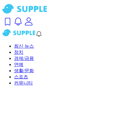
최신 뉴스
정치
경제/금융
연예
생활/문화
스포츠
커뮤니티