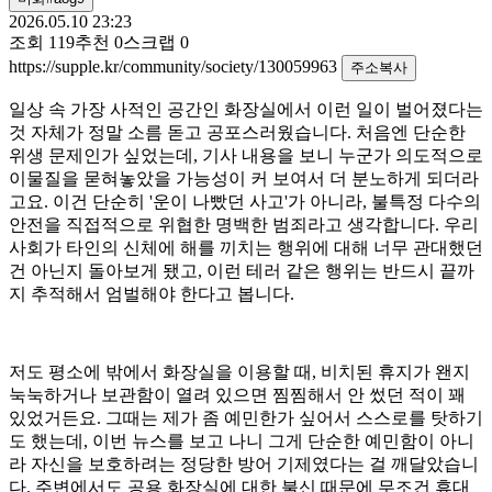
2026.05.10 23:23
조회
119
추천
0
스크랩
0
https://supple.kr/community/society/130059963
주소복사
일상 속 가장 사적인 공간인 화장실에서 이런 일이 벌어졌다는
것 자체가 정말 소름 돋고 공포스러웠습니다. 처음엔 단순한
위생 문제인가 싶었는데, 기사 내용을 보니 누군가 의도적으로
이물질을 묻혀놓았을 가능성이 커 보여서 더 분노하게 되더라
고요. 이건 단순히 '운이 나빴던 사고'가 아니라, 불특정 다수의
안전을 직접적으로 위협한 명백한 범죄라고 생각합니다. 우리
사회가 타인의 신체에 해를 끼치는 행위에 대해 너무 관대했던
건 아닌지 돌아보게 됐고, 이런 테러 같은 행위는 반드시 끝까
지 추적해서 엄벌해야 한다고 봅니다.
저도 평소에 밖에서 화장실을 이용할 때, 비치된 휴지가 왠지
눅눅하거나 보관함이 열려 있으면 찜찜해서 안 썼던 적이 꽤
있었거든요. 그때는 제가 좀 예민한가 싶어서 스스로를 탓하기
도 했는데, 이번 뉴스를 보고 나니 그게 단순한 예민함이 아니
라 자신을 보호하려는 정당한 방어 기제였다는 걸 깨달았습니
다. 주변에서도 공용 화장실에 대한 불신 때문에 무조건 휴대