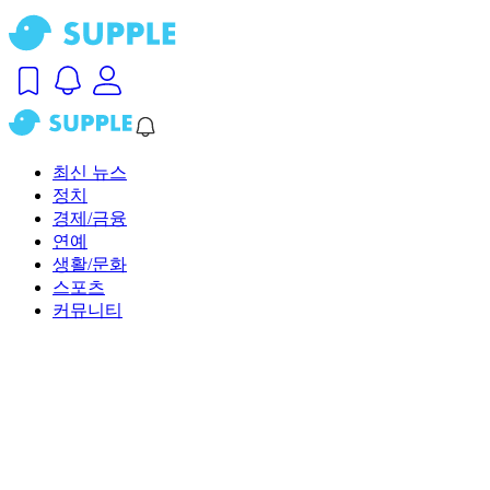
최신 뉴스
정치
경제/금융
연예
생활/문화
스포츠
커뮤니티