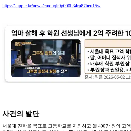
https://supple.kr/news/cmonqlt9p000b34rp87beu15w
사건의 발단
서울대 진학을 목표로 고등학교를 자퇴하고 월 400만 원의 고액 