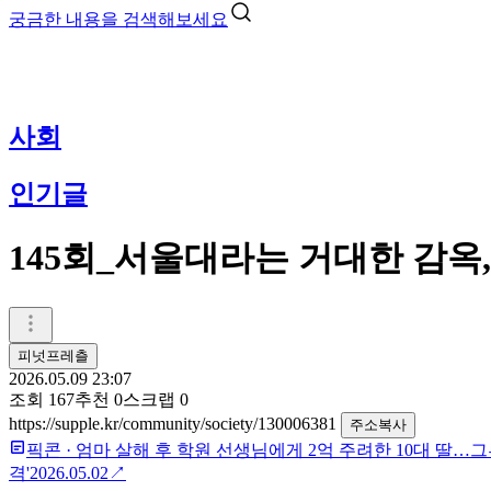
궁금한 내용을 검색해보세요
사회
인기글
145회_서울대라는 거대한 감옥
피넛프레츨
2026.05.09 23:07
조회
167
추천
0
스크랩
0
https://supple.kr/community/society/130006381
주소복사
픽콘
·
엄마 살해 후 학원 선생님에게 2억 주려한 10대 딸…그루
격'
2026.05.02
↗