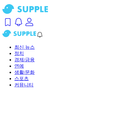
최신 뉴스
정치
경제/금융
연예
생활/문화
스포츠
커뮤니티