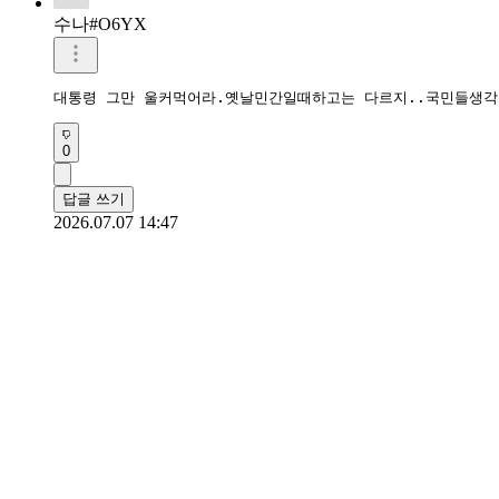
수나#O6YX
대통령 그만 울커먹어라.옛날민간일때하고는 다르지..국민들생각
0
답글 쓰기
2026.07.07 14:47