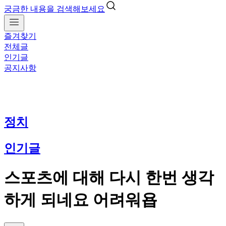
궁금한 내용을 검색해보세요
즐겨찾기
전체글
인기글
공지사항
정치
인기글
스포츠에 대해 다시 한번 생각
하게 되네요 어려워욥