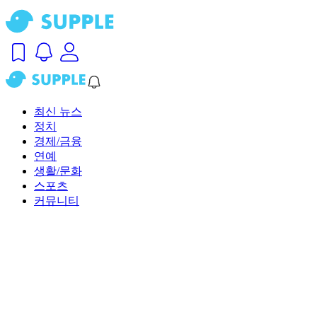
최신 뉴스
정치
경제/금융
연예
생활/문화
스포츠
커뮤니티