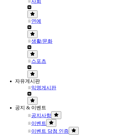
사회
연예
생활/문화
스포츠
자유게시판
익명게시판
공지 & 이벤트
공지사항
이벤트
이벤트 당첨 인증