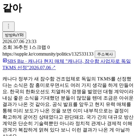
같아
방방#uYRI
2026.07.06 23:33
조회
36
추천
1
스크랩
0
https://supple.kr/community/politics/132533133
주소복사
SBS Biz
·
캐나다 현지 매체 "캐나다, 잠수함 사업자로 독일
TKMS 선정"
2026.07.06
↗
캐나다 정부가 새 잠수함 건조업체로 독일의 TKMS를 선정했
다는 소식은 참 흥미로우면서도 여러 가지 생각을 하게 만들어
요. 한국의 한화오션도 치열하게 경쟁을 벌였던 대형 계약이라
내심 좋은 소식을 기대했던 분들이 많았을 텐데 조금은 아쉬운
결과가 나온 것 같아요. 공식 발표를 앞두고 현지 유력 매체를
통해 미리 보도가 나온 것을 보면 이미 내부적으로는 결정이
확고하게 굳어진 상태였다고 판단돼요. 국가 간의 대규모 방산
계약은 단순히 기술력뿐만 아니라 정치적 관계나 경제적 이해
관계가 복잡하게 얽혀 있다 보니 이런 결과가 나온 게 아닐까