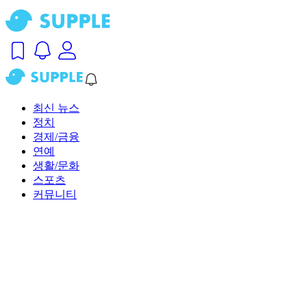
최신 뉴스
정치
경제/금융
연예
생활/문화
스포츠
커뮤니티