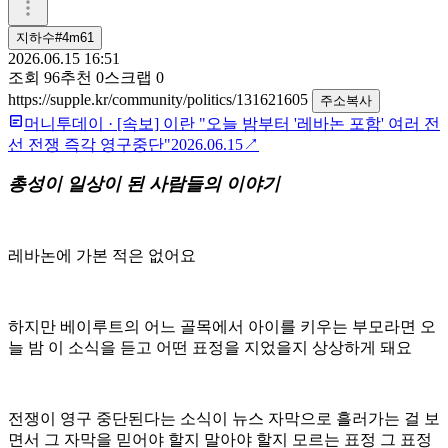
지하수#4m61
2026.06.15 16:51
조회
96
추천
0
스크랩
0
https://supple.kr/community/politics/131621605
주소복사
머니투데이
·
[속보] 이란 "오늘 밤부터 '레바논 포함' 여러 전
선 전쟁 즉각 영구중단"
2026.06.15
↗
총성이 일상이 된 사람들의 이야기
레바논에 가본 적은 없어요
하지만 베이루트의 어느 골목에서 아이를 키우는 부모라면 오
늘 밤 이 소식을 듣고 어떤 표정을 지었을지 상상하게 돼요
전쟁이 영구 중단된다는 소식이 뉴스 자막으로 흘러가는 걸 보
면서 그 자막을 믿어야 할지 말아야 할지 모르는 표정 그 표정