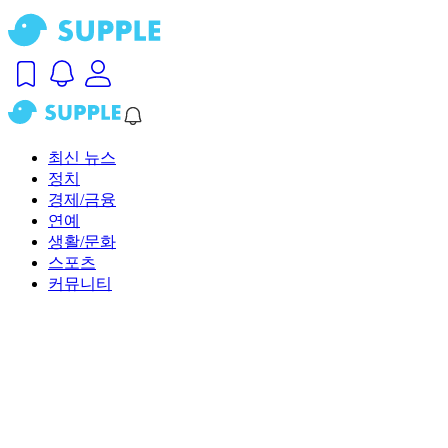
최신 뉴스
정치
경제/금융
연예
생활/문화
스포츠
커뮤니티