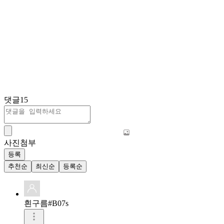
댓글
15
사진첨부
등록
추천순
최신순
등록순
흰구름#B07s