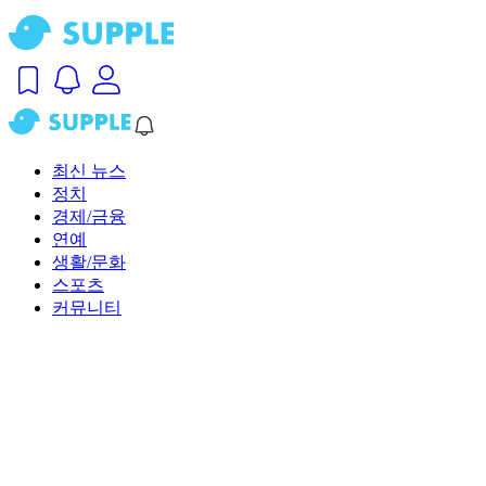
최신 뉴스
정치
경제/금융
연예
생활/문화
스포츠
커뮤니티