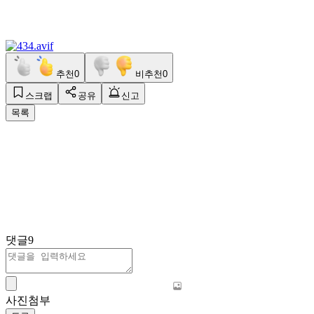
추천
0
비추천
0
스크랩
공유
신고
목록
댓글
9
사진첨부