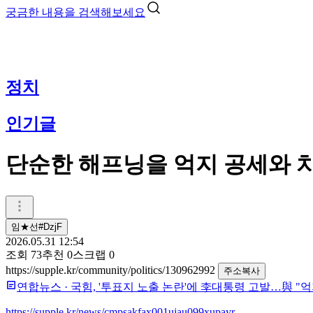
궁금한 내용을 검색해보세요
정치
인기글
단순한 해프닝을 억지 공세와 
임★선#DzjF
2026.05.31 12:54
조회
73
추천
0
스크랩
0
https://supple.kr/community/politics/130962992
주소복사
연합뉴스
·
국힘, '투표지 노출 논란'에 李대통령 고발…與 "억
https://supple.kr/news/cmpsakfax001ujau099xupayr