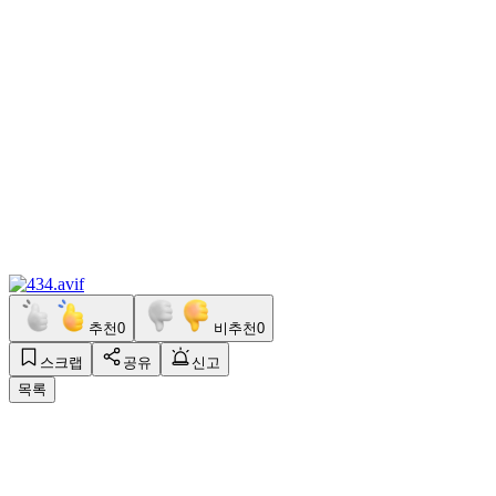
추천
0
비추천
0
스크랩
공유
신고
목록