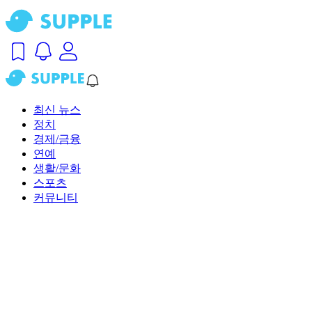
최신 뉴스
정치
경제/금융
연예
생활/문화
스포츠
커뮤니티