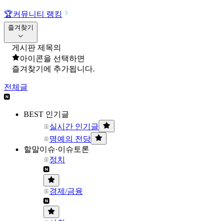
🏆
커뮤니티 랭킹
즐겨찾기
게시판 제목의
아이콘을 선택하면
즐겨찾기에 추가됩니다.
전체글
BEST 인기글
실시간 인기글
명예의 전당
할말이슈·이슈토론
정치
경제/금융