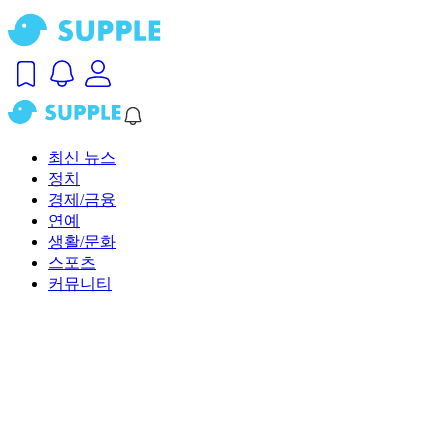
최신 뉴스
정치
경제/금융
연예
생활/문화
스포츠
커뮤니티