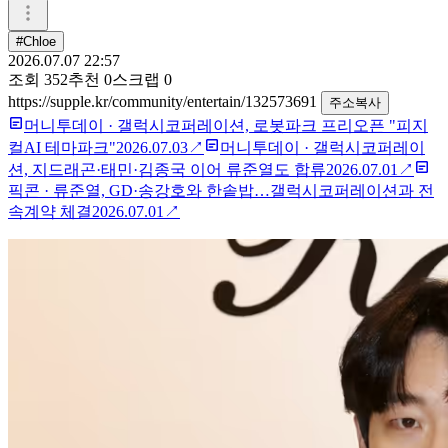
#Chloe
2026.07.07 22:57
조회
352
추천
0
스크랩
0
https://supple.kr/community/entertain/132573691
주소복사
머니투데이
·
갤럭시코퍼레이션, 로봇파크 프리오픈 "피지
컬AI 테마파크"
2026.07.03
↗
머니투데이
·
갤럭시코퍼레이
션, 지드래곤·태민·김종국 이어 류준열도 합류
2026.07.01
↗
픽콘
·
류준열, GD·송강호와 한솥밥…갤럭시코퍼레이션과 전
속계약 체결
2026.07.01
↗