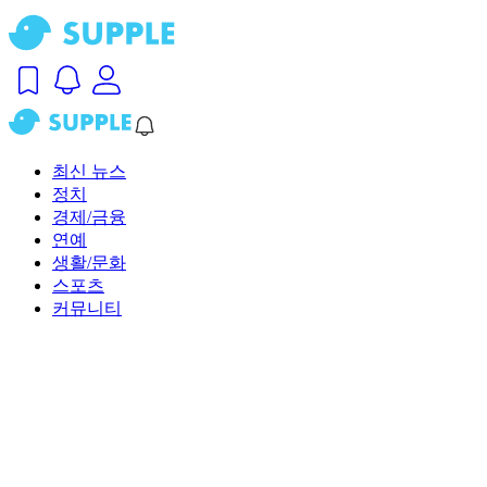
최신 뉴스
정치
경제/금융
연예
생활/문화
스포츠
커뮤니티