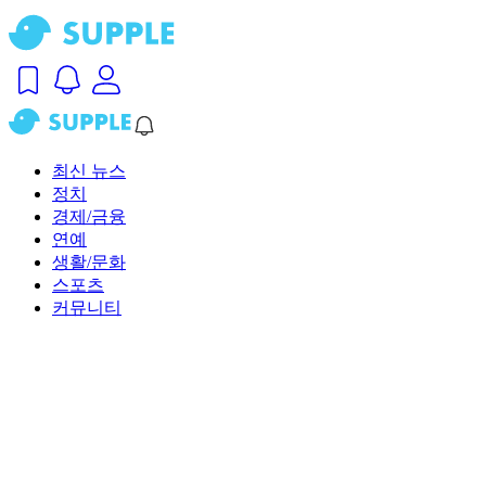
최신 뉴스
정치
경제/금융
연예
생활/문화
스포츠
커뮤니티