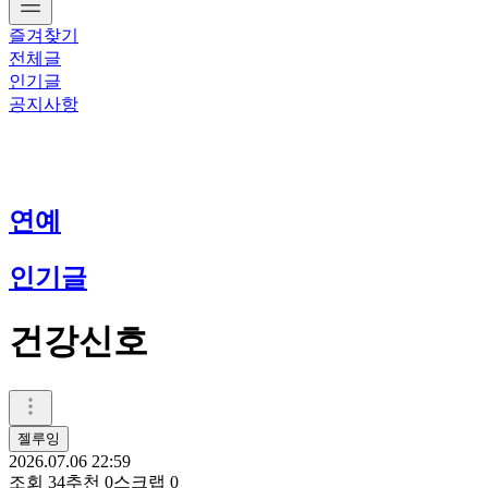
즐겨찾기
전체글
인기글
공지사항
연예
인기글
건강신호
젤루잉
2026.07.06 22:59
조회
34
추천
0
스크랩
0