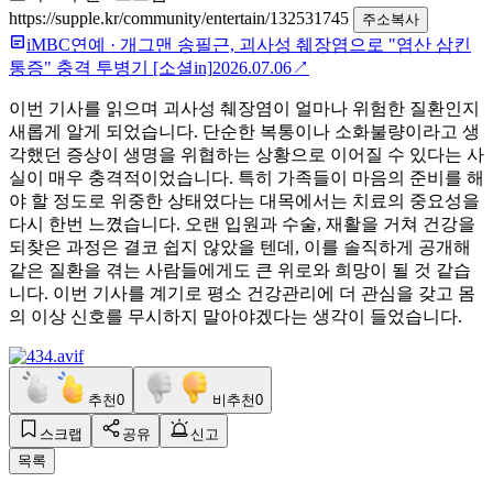
https://supple.kr/community/entertain/132531745
주소복사
iMBC연예
·
개그맨 송필근, 괴사성 췌장염으로 "염산 삼킨
통증" 충격 투병기 [소셜in]
2026.07.06
↗
이번 기사를 읽으며 괴사성 췌장염이 얼마나 위험한 질환인지
새롭게 알게 되었습니다. 단순한 복통이나 소화불량이라고 생
각했던 증상이 생명을 위협하는 상황으로 이어질 수 있다는 사
실이 매우 충격적이었습니다. 특히 가족들이 마음의 준비를 해
야 할 정도로 위중한 상태였다는 대목에서는 치료의 중요성을
다시 한번 느꼈습니다. 오랜 입원과 수술, 재활을 거쳐 건강을
되찾은 과정은 결코 쉽지 않았을 텐데, 이를 솔직하게 공개해
같은 질환을 겪는 사람들에게도 큰 위로와 희망이 될 것 같습
니다. 이번 기사를 계기로 평소 건강관리에 더 관심을 갖고 몸
의 이상 신호를 무시하지 말아야겠다는 생각이 들었습니다.
추천
0
비추천
0
스크랩
공유
신고
목록