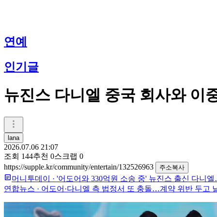
연예
인기글
뉴진스 다니엘 중국 회사와 
lana
2026.07.06 21:07
조회
144
추천
0
스크랩
0
https://supple.kr/community/entertain/132526963
주소복사
머니투데이
·
'어도어와 330억원 소송 중' 뉴진스 출신 다니
연합뉴스
·
어도어·다니엘 측 법정서 또 충돌…계약 위반 두고 날