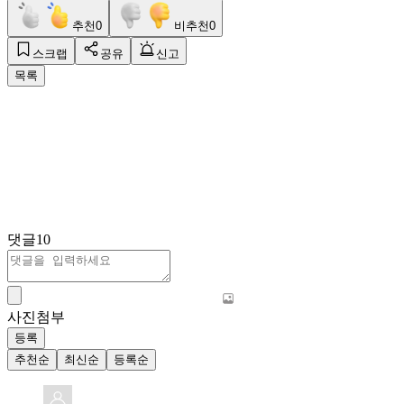
추천
0
비추천
0
스크랩
공유
신고
목록
댓글
10
사진첨부
등록
추천순
최신순
등록순