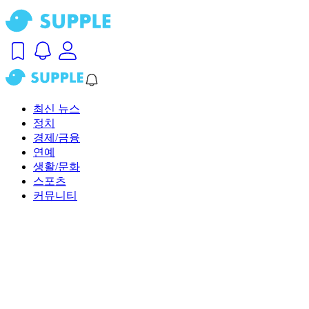
최신 뉴스
정치
경제/금융
연예
생활/문화
스포츠
커뮤니티