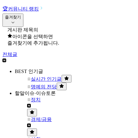
🏆
커뮤니티 랭킹
즐겨찾기
게시판 제목의
아이콘을 선택하면
즐겨찾기에 추가됩니다.
전체글
BEST 인기글
실시간 인기글
명예의 전당
할말이슈·이슈토론
정치
경제/금융