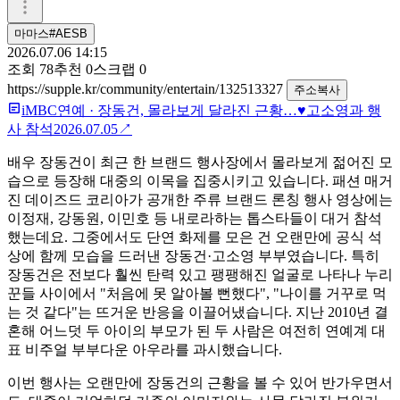
마마스#AESB
2026.07.06 14:15
조회
78
추천
0
스크랩
0
https://supple.kr/community/entertain/132513327
주소복사
iMBC연예
·
장동건, 몰라보게 달라진 근황…♥고소영과 행
사 참석
2026.07.05
↗
배우 장동건이 최근 한 브랜드 행사장에서 몰라보게 젊어진 모
습으로 등장해 대중의 이목을 집중시키고 있습니다. 패션 매거
진 데이즈드 코리아가 공개한 주류 브랜드 론칭 행사 영상에는
이정재, 강동원, 이민호 등 내로라하는 톱스타들이 대거 참석
했는데요. 그중에서도 단연 화제를 모은 건 오랜만에 공식 석
상에 함께 모습을 드러낸 장동건·고소영 부부였습니다. 특히
장동건은 전보다 훨씬 탄력 있고 팽팽해진 얼굴로 나타나 누리
꾼들 사이에서 "처음에 못 알아볼 뻔했다", "나이를 거꾸로 먹
는 것 같다"는 뜨거운 반응을 이끌어냈습니다. 지난 2010년 결
혼해 어느덧 두 아이의 부모가 된 두 사람은 여전히 연예계 대
표 비주얼 부부다운 아우라를 과시했습니다.
이번 행사는 오랜만에 장동건의 근황을 볼 수 있어 반가우면서