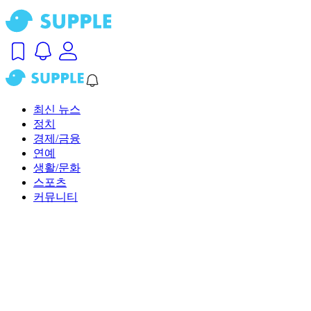
최신 뉴스
정치
경제/금융
연예
생활/문화
스포츠
커뮤니티