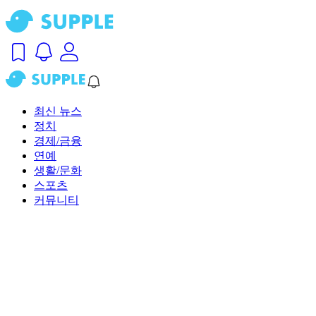
최신 뉴스
정치
경제/금융
연예
생활/문화
스포츠
커뮤니티