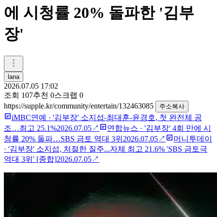
에 시청률 20% 돌파한 '김부
장'
lana
2026.07.05 17:02
조회
107
추천
0
스크랩
0
https://supple.kr/community/entertain/132463085
주소복사
iMBC연예
·
'김부장' 소지섭-최대훈-윤경호, 첫 완전체 공
조…최고 25.1%
2026.07.05
↗
연합뉴스
·
'김부장' 4회 만에 시
청률 20% 돌파…SBS 금토 역대 3위
2026.07.05
↗
머니투데이
·
'김부장' 소지섭, 처절한 질주...자체 최고 21.6% 'SBS 금토극
역대 3위' [종합]
2026.07.05
↗