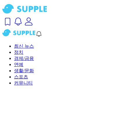
최신 뉴스
정치
경제/금융
연예
생활/문화
스포츠
커뮤니티