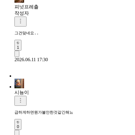
피넛프레츨
작성자
그건맞네요..
1
2026.06.11 17:30
시뇽이
급하게하면뭔가불안한것같긴해뇨
0