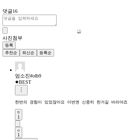
댓글
16
사진첨부
등록
추천순
최신순
등록순
엄소진#olb9
BEST
한번의 경험이 있었잖아요 이번엔 신중히 한거길 바라야죠
1
1