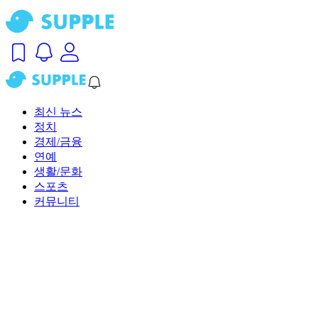
최신 뉴스
정치
경제/금융
연예
생활/문화
스포츠
커뮤니티