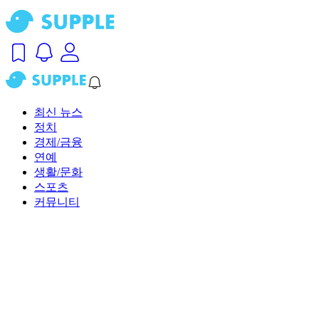
최신 뉴스
정치
경제/금융
연예
생활/문화
스포츠
커뮤니티