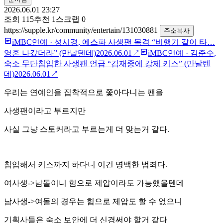
2026.06.01 23:27
조회
115
추천
1
스크랩
0
https://supple.kr/community/entertain/131030881
주소복사
iMBC연예
·
성시경, 에스파 사생팬 목격 “비행기 같이 타…
영혼 나갔더라” (만날텐데)
2026.06.01
↗
iMBC연예
·
김준수,
숙소 무단침입한 사생팬 언급 “김재중에 강제 키스” (만날텐
데)
2026.06.01
↗
우리는 연예인을 집착적으로 쫓아다니는 팬을
사생팬이라고 부르지만
사실 그냥 스토커라고 부르는게 더 맞는거 같다.
침입해서 키스까지 하다니 이건 명백한 범죄다.
여사생->남돌이니 힘으로 제압이라도 가능했을텐데
남사생->여돌의 경우는 힘으로 제압도 할 수 없으니
기획사들은 숙소 보안에 더 신경써야 할거 같다