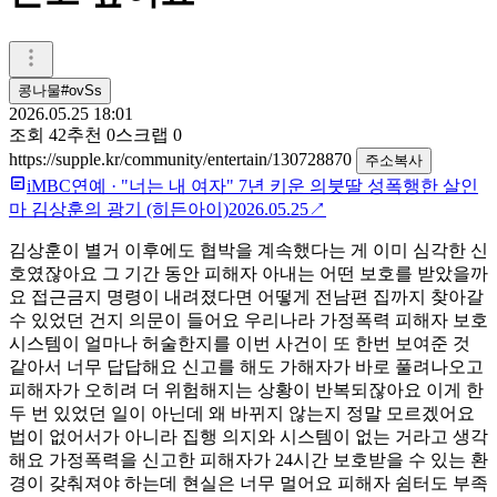
콩나물#ovSs
2026.05.25 18:01
조회
42
추천
0
스크랩
0
https://supple.kr/community/entertain/130728870
주소복사
iMBC연예
·
"너는 내 여자" 7년 키운 의붓딸 성폭행한 살인
마 김상훈의 광기 (히든아이)
2026.05.25
↗
김상훈이 별거 이후에도 협박을 계속했다는 게 이미 심각한 신
호였잖아요 그 기간 동안 피해자 아내는 어떤 보호를 받았을까
요 접근금지 명령이 내려졌다면 어떻게 전남편 집까지 찾아갈
수 있었던 건지 의문이 들어요 우리나라 가정폭력 피해자 보호
시스템이 얼마나 허술한지를 이번 사건이 또 한번 보여준 것
같아서 너무 답답해요 신고를 해도 가해자가 바로 풀려나오고
피해자가 오히려 더 위험해지는 상황이 반복되잖아요 이게 한
두 번 있었던 일이 아닌데 왜 바뀌지 않는지 정말 모르겠어요
법이 없어서가 아니라 집행 의지와 시스템이 없는 거라고 생각
해요 가정폭력을 신고한 피해자가 24시간 보호받을 수 있는 환
경이 갖춰져야 하는데 현실은 너무 멀어요 피해자 쉼터도 부족