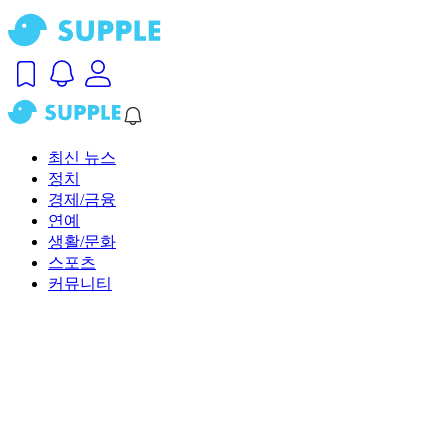
최신 뉴스
정치
경제/금융
연예
생활/문화
스포츠
커뮤니티