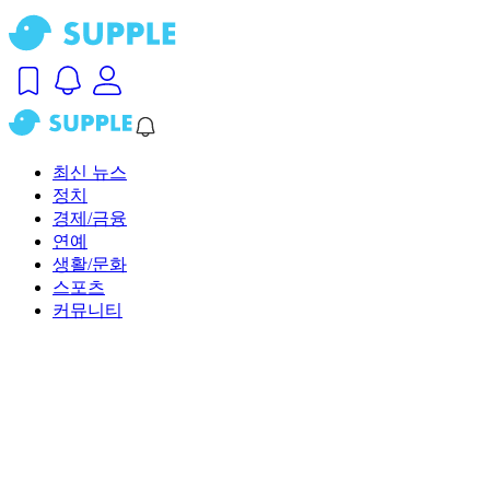
최신 뉴스
정치
경제/금융
연예
생활/문화
스포츠
커뮤니티