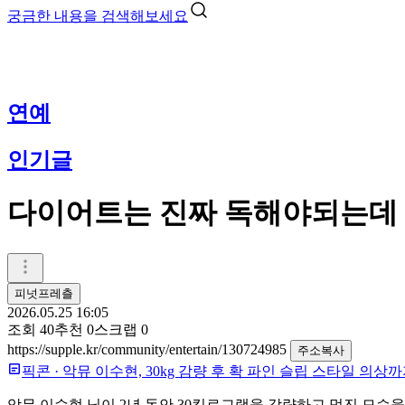
궁금한 내용을 검색해보세요
연예
인기글
다이어트는 진짜 독해야되는데
피넛프레츨
2026.05.25 16:05
조회
40
추천
0
스크랩
0
https://supple.kr/community/entertain/130724985
주소복사
픽콘
·
악뮤 이수현, 30kg 감량 후 확 파인 슬립 스타일 의상
악뮤 이수현 님이 2년 동안 30킬로그램을 감량하고 멋진 모습