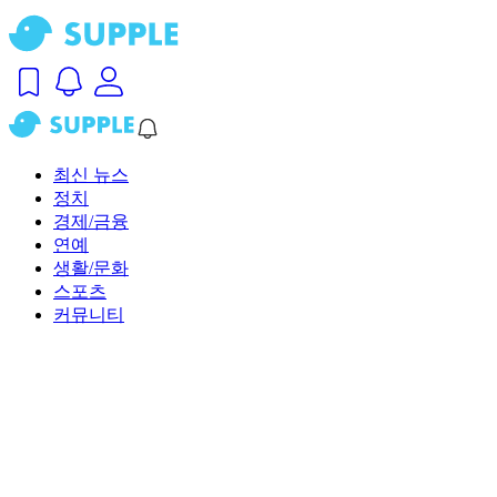
최신 뉴스
정치
경제/금융
연예
생활/문화
스포츠
커뮤니티