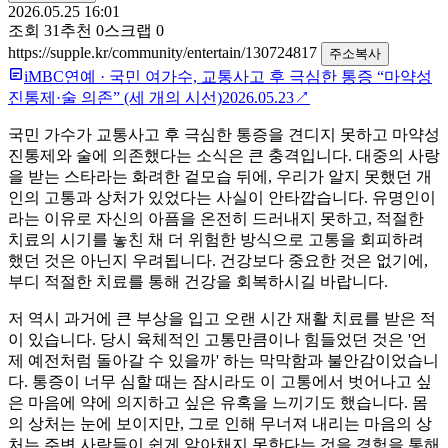
2026.05.25 16:01
조회
31
추천
0
스크랩
0
https://supple.kr/community/entertain/130724817
주소복사
iMBC연예
·
국민 여가수, 교통사고 후 극심한 통증 “마약성
진통제·술 의존” (세 개의 시선)
2026.05.23
↗
국민 가수가 교통사고 후 극심한 통증을 견디지 못하고 마약성
진통제와 술에 의존했다는 소식은 큰 충격입니다. 대중의 사랑
을 받는 스타라는 화려한 겉모습 뒤에, 우리가 알지 못했던 개
인의 고통과 상처가 있었다는 사실이 안타깝습니다. 유명인이
라는 이유로 자신의 아픔을 온전히 드러내지 못하고, 적절한
치료의 시기를 놓친 채 더 위험한 방식으로 고통을 회피하려
했던 것은 아닌지 우려됩니다. 건강보다 중요한 것은 없기에,
부디 적절한 치료를 통해 건강을 회복하시길 바랍니다.
저 역시 과거에 큰 부상을 입고 오랜 시간 재활 치료를 받은 적
이 있습니다. 당시 육체적인 고통만큼이나 힘들었던 것은 '언
제 예전처럼 돌아갈 수 있을까' 하는 막막함과 불안감이었습니
다. 통증이 너무 심할 때는 잠시라도 이 고통에서 벗어나고 싶
은 마음에 약에 의지하고 싶은 유혹을 느끼기도 했습니다. 몸
의 상처는 눈에 보이지만, 그로 인해 무너져 내리는 마음의 상
처는 주변 사람들이 쉽게 알아채지 못한다는 것을 경험을 통해