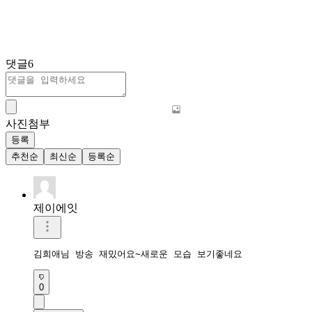
댓글
6
사진첨부
등록
추천순
최신순
등록순
제이에잇
김희애님 방송 재밌어요~새로운 모습 보기좋네요
0