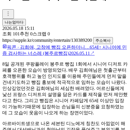
나는엄마다
2026.05.18 15:11
조회
101
추천
0
스크랩
0
https://supple.kr/community/entertain/130389200
주소복사
픽콘
·
김희애, 고창에 빵집 오픈하더니…65세↑ 시니어에 민
증 검사하는 너스레 (봉주르빵집)
2026.05.11
↗
8일 공개된 쿠팡플레이 봉주르 빵집 1회에서 시니어 디저트 카
페를 오픈한 모습이 방영되었다. 배우 김희애님은 첫출근부터
호객행위를 하고 높인 인지도를 이용해 주민들에게 먼저 말을
건네기도하고 빵집 홍보에 적극적으로 임하는 모습이 나왔다.
인상깊었던것은 김희애님의 세심한 배려였다. 어르신들에게
낯선 프랑스 디저트의 설명을 담은 카드를 제작을 먼저 제안했
다고 한다. 그리고 빵집은 시니어 카페답게 65세 이상만 입장
이 가능하기때문에 입장하는 손님들의 신분증을 요청하였는
데 그 모습이 웃음이 나오게 하는 장면이었다.
아르바이트생으로 나온 세븐틴 디노에게 칭찬도 아낌없이 해
주면서 대선배님과의 첫만남의 긴장을 풀어주고 분위기를 부