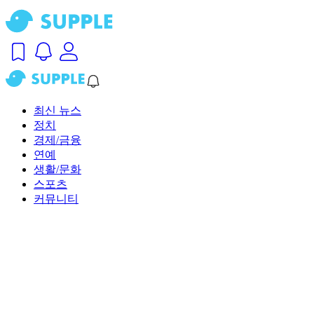
최신 뉴스
정치
경제/금융
연예
생활/문화
스포츠
커뮤니티